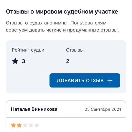
Отзывы о мировом судебном участке
Отзывы о судах анонимны. Пользователям
советуем давать четкие и продуманные отзывы.
Введите свое имя
Введите свое имя
Рейтинг судьи
Отзывы
Введите свой e-mail
3
2
Введите свой номер телефона
Текст отзыва
ДОБАВИТЬ ОТЗЫВ
Ответ на отзыв
Название населенного пункта
НАЙТИ МЕНЯ
Наталья Винникова
05 Сентября 2021
0/500
0/500
Как вы оцените судебный участок?
ЗАКРЫТЬ
СОХРАНИТЬ
разрешить публикацию отзыва