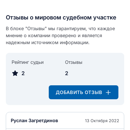
Отзывы о мировом судебном участке
В блоке "Отзывы" мы гарантируем, что каждое
мнение о компании проверено и является
надежным источником информации.
Введите свое имя
Введите свое имя
Рейтинг судьи
Отзывы
Введите свой e-mail
2
2
Введите свой номер телефона
Текст отзыва
ДОБАВИТЬ ОТЗЫВ
Ответ на отзыв
Название населенного пункта
НАЙТИ МЕНЯ
Руслан Загретдинов
13 Октября 2022
0/500
0/500