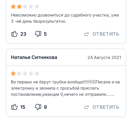
Как вы оцените судебный участок?
ЗАКРЫТЬ
СОХРАНИТЬ
разрешить публикацию отзыва
Невозможно дозвониться до судебного участка, уже
3 -ий день безрезультатно.
23
5
ОТВЕТИТЬ
разрешить публикацию отзыва
ОСТАВИТЬ ОТЗЫВ
ОСТАВИТЬ ОТЗЫВ
Наталья Ситникова
24 Августа 2021
Во первых не берут трубки вообще!!!!!!((((Писала и на
электронку и звонила с просьбой прислать
постановление,реакции 0,ничего не отправили.......
15
9
ОТВЕТИТЬ