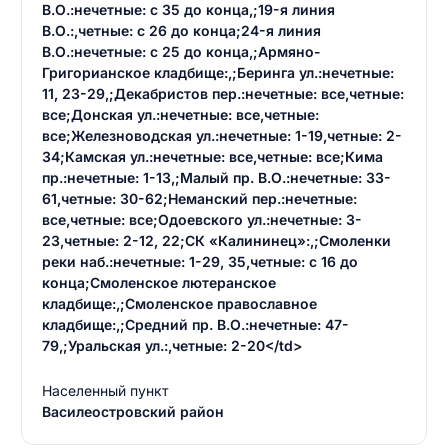
В.О.:нечетные: с 35 до конца,;19-я линия
В.О.:,четные: с 26 до конца;24-я линия
В.О.:нечетные: с 25 до конца,;Армяно-
Григорианское кладбище:,;Беринга ул.:нечетные:
11, 23-29,;Декабристов пер.:нечетные: все,четные:
все;Донская ул.:нечетные: все,четные:
все;Железноводская ул.:нечетные: 1-19,четные: 2-
34;Камская ул.:нечетные: все,четные: все;Кима
пр.:нечетные: 1-13,;Малый пр. В.О.:нечетные: 33-
61,четные: 30-62;Неманский пер.:нечетные:
все,четные: все;Одоевского ул.:нечетные: 3-
23,четные: 2-12, 22;СК «Калининец»:,;Смоленки
реки наб.:нечетные: 1-29, 35,четные: с 16 до
конца;Смоленское лютеранское
кладбище:,;Смоленское православное
кладбище:,;Средний пр. В.О.:нечетные: 47-
79,;Уральская ул.:,четные: 2-20</td>
Населенный пункт
Василеостровский район