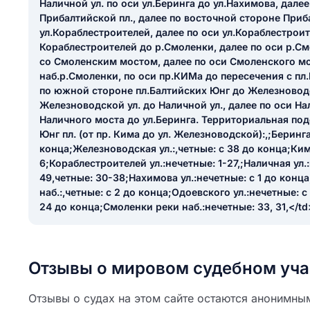
Наличной ул. по оси ул.Беринга до ул.Нахимова, дале
ail
Прибалтийской пл., далее по восточной стороне Приб
ание населенного пункта
 на отзыв
ул.Кораблестроителей, далее по оси ул.Кораблестроит
разрешить публ
Кораблестроителей до р.Смоленки, далее по оси р.С
со Смоленским мостом, далее по оси Смоленского мо
ЙТИ МЕНЯ
наб.р.Смоленки, по оси пр.КИМа до пересечения с пл
по южной стороне пл.Балтийских Юнг до Железноводск
Железноводской ул. до Наличной ул., далее по оси Нал
Наличного моста до ул.Беринга. Территориальная под
КРЫТЬ
СОХРАНИТЬ
Юнг пл. (от пр. Кима до ул. Железноводской):,;Беринга 
решить публикацию отзыва
конца;Железноводская ул.:,четные: с 38 до конца;Кима
ОСТАВИТЬ О
6;Кораблестроителей ул.:нечетные: 1-27,;Наличная ул.
49,четные: 30-38;Нахимова ул.:нечетные: с 1 до конц
наб.:,четные: с 2 до конца;Одоевского ул.:нечетные: с
ТАВИТЬ ОТЗЫВ
24 до конца;Смоленки реки наб.:нечетные: 33, 31,</td
Отзывы о мировом судебном уча
Отзывы о судах на этом сайте остаются анонимны