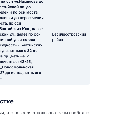
е по оси ул.Нахимова до
алтийской пл. до
елей и по оси моста
икацию отзыва
моленки до пересечения
ста, по оси
.Балтийских Юнг, далее
ой ул., далее по оси
Василеостровский
ичной ул. и по оси
район
судность - Балтийских
ул.:,четные: с 32 до
 пр.:,четные: 2-
ТЗЫВ
:нечетные: 43-45,
а,;Новосмоленская
 27 до конца,четные: с
>
стке
ми, что позволяет пользователям свободно