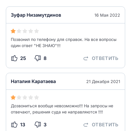
НАЙТИ МЕНЯ
0/500
0/500
Зуфар Низамутдинов
16 Мая 2022
Как вы оцените судебный участок?
ЗАКРЫТЬ
СОХРАНИТЬ
разрешить публикацию отзыва
Позвонил по телефону для справок. На все вопросы
один ответ "НЕ ЗНАЮ"!!!
разрешить публикацию отзыва
ОСТАВИТЬ ОТЗЫВ
25
8
ОТВЕТИТЬ
ОСТАВИТЬ ОТЗЫВ
Наталия Каратаева
21 Декабря 2021
Дозвониться вообще невозможно!!! На запросы не
отвечают, решения суда не направляются !!!!
13
3
ОТВЕТИТЬ