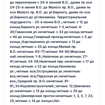
до пересечения с 24-й линией В.О., далее по оси
24-25-й линий В.О. до Малого пр. В.О., далее по
оси Малого пр. В.О. до ул.Беринга, далее по оси
ул.Беринга до ул.Нахимова. Территориальная
подсудность - 25-я линия В.О.:,четные: с 12 до
конца;Беринга ул.:нечетные: 1-3,четные: 4-
30;Гаванская ул.:нечетные: с 33 до конца,четные:
с 44 до конца;Галерный проезд:нечетные: с 5 до
конца,;Карташихина ул.:нечетные: с 13 до
конца,четные: с 20 до конца;Малый пр.
В.О.:нечетные: 63-77,четные: 64-80;Морская
наб.:нечетные: 1-9,;Наличная ул.:нечетные: 27-
41,четные: 24-28;Наличный пер.:нечетные: с 17 до
конца,четные: с 22 до конца;Нахимова
ул.:,четные: все;Остроумова ул.:нечетные:
все,четные: все;Парусная ул.:нечетные:
все,;Средний пр. В.О.:нечетные: 81-
91,;Ул.Кораблестроителей:,четные: 12;Шевченко
ул.:нечетные: с 13 до конца,четные: с 20 до
конца;Шкиперский проток:нечетные: 1, 3, 5, 7, 23,
25,четные: с 14 до конца</td>