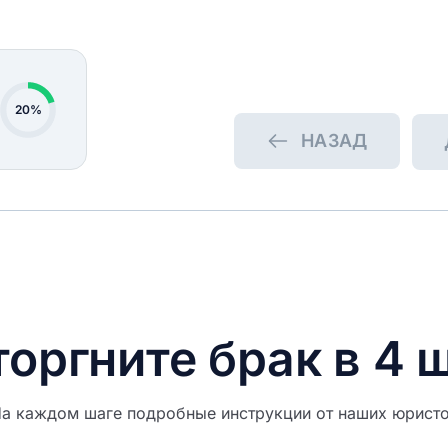
20%
НАЗАД
м рады обратной связи.
те форму, чтобы оценить оказанные
оргните брак в 4 
ашего заявления
а каждом шаге подробные инструкции от наших юрист
р заявления