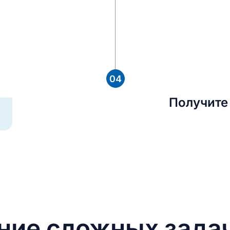
04
Получите
ние сложных зада