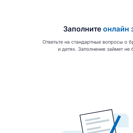
Назв
Эл. поч
Заполните
онлайн 
НА
Введ
Ответьте на стандартные вопросы о б
и детях. Заполнение займет не 
ЗА