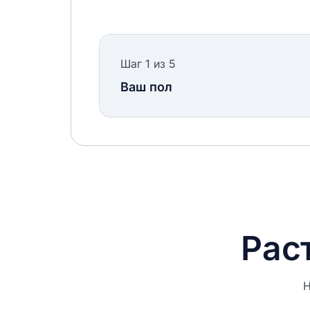
Шаг 1 из 5
Ваш пол
Мы буде
Заполни
услуги.
Раст
Номер в
Н
Номе