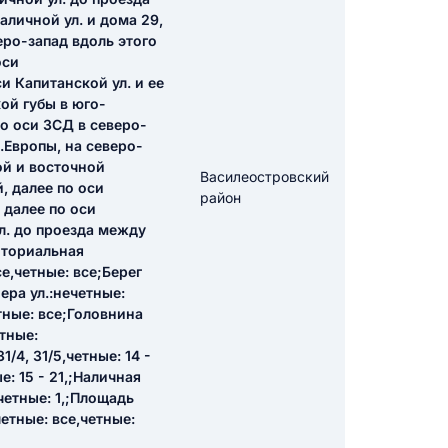
аличной ул. и дома 29,
еро-запад вдоль этого
оси
икацию отзыва
и Капитанской ул. и ее
ой губы в юго-
о оси ЗСД в северо-
Европы, на северо-
ой и восточной
Василеостровский
, далее по оси
район
 далее по оси
ТЗЫВ
ул. до проезда между
иториальная
е,четные: все;Берег
ера ул.:нечетные:
тные: все;Головнина
етные:
/4, 31/5,четные: 14 -
е: 15 - 21,;Наличная
четные: 1,;Площадь
етные: все,четные: