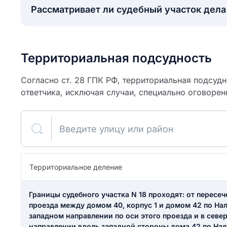
Рассматривает ли судебный участок дел
Территориальная подсудность
Согласно ст. 28 ГПК РФ, территориальная подсуд
ответчика, исключая случаи, специально оговорен
Введите улицу или район
ите свое имя
Территориальное деление
Как вы оцените
я
Границы судебного участка N 18 проходят: от пересеч
ите свой номер телефона
участок?
проезда между домом 40, корпус 1 и домом 42 по Нал
западном направлении по оси этого проезда и в сев
направлении вдоль западной стороны дома 42 по Нал