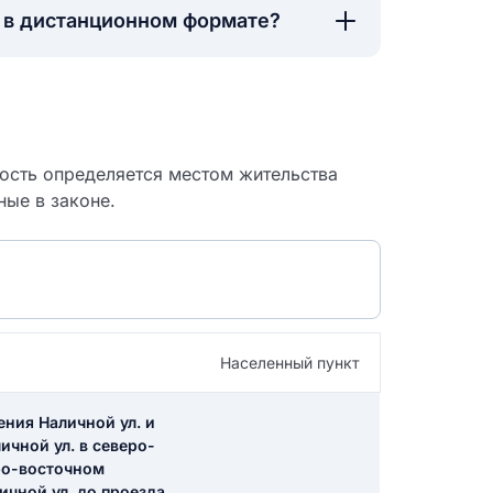
а в дистанционном формате?
ность определяется местом жительства
ные в законе.
Населенный пункт
 судебный
ения Наличной ул. и
ичной ул. в северо-
еро-восточном
ичной ул. до проезда