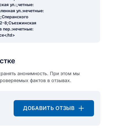
кая ул.:,четные:
сленная ул.:нечетные:
се;Сперанского
: 2-8;Съезжинская
в пер.:нечетные:
се</td>
стке
хранять анонимность. При этом мы
проверяемых фактов в отзывах.
ДОБАВИТЬ ОТЗЫВ