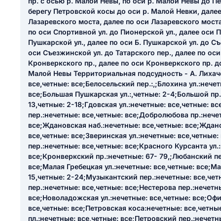
пр. с осью р. Малой Невы, по оси р. Малой Невы до П
ail
берегу Петровской косы до оси р. Малой Невки, далее
ание населенного пункта
 на отзыв
Лазаревского моста, далее по оси Лазаревского моста
разрешить публ
по оси Спортивной ул. до Пионерской ул., далее оси П
Пушкарской ул., далее по оси Б. Пушкарской ул. до Съ
ЙТИ МЕНЯ
оси Съезжинской ул. до Татарского пер., далее по оси
Кронверкского пр., далее по оси Кронверкского пр. д
Малой Невы Территориальная подсудность - А. Лихаче
все,четные: все;Белосельский пер.:,;Блохина ул.:нечет
КРЫТЬ
СОХРАНИТЬ
все;Большая Пушкарская ул.:,четные: 2-4;Большой пр. 
решить публикацию отзыва
13,четные: 2-18;Гдовская ул.:нечетные: все,четные: в
ОСТАВИТЬ О
пер.:нечетные: все,четные: все;Добролюбова пр.:нече
все;Ждановская наб.:нечетные: все,четные: все;Ждано
все,четные: все;Зверинская ул.:нечетные: все,четные
ТАВИТЬ ОТЗЫВ
пер.:нечетные: все,четные: все;Красного Курсанта ул.
все;Кронверкский пр.:нечетные: 67- 79,;Любанский пе
все;Малая Гребецкая ул.:нечетные: все,четные: все;Ма
15,четные: 2-24;Музыкантский пер.:нечетные: все,че
пер.:нечетные: все,четные: все;Нестерова пер.:нечетн
все;Новоладожская ул.:нечетные: все,четные: все;Оф
все,четные: все;Петровская коса:нечетные: все,четны
пл.:нечетные: все,четные: все;Петровский пер.:нечетн