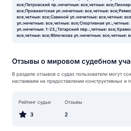
все;Петровский пр.:нечетные: все,четные: все;Пионерс
все;Провиантская ул.:нечетные: все,четные: все;Реме
все,четные: все;Савиной ул.:нечетные: все,четные: в
ул.:нечетные: все,четные: все;Спортивная ул.:,четные
ул.:нечетные: 1-23,;Татарский пер.:,четные: все;Храмо
все,четные: все;Яблочкова ул.:нечетные: все,четные: в
Отзывы о мировом судебном уча
В разделе отзывов о судах пользователи могут со
настаиваем на предоставлении конструктивных и 
Рейтинг судьи
Отзывы
3
2