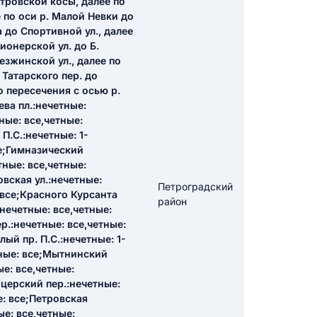
етровской косы, далее по
 по оси р. Малой Невки до
 до Спортивной ул., далее
икацию отзыва
ионерской ул. до Б.
езжинской ул., далее по
 Татарского пер. до
о пересечения с осью р.
ва пл.:нечетные:
ные: все,четные:
П.С.:нечетные: 1-
се;Гимназический
ТЗЫВ
тные: все,четные:
вская ул.:нечетные:
Петроградский
: все;Красного Курсанта
район
:нечетные: все,четные:
р.:нечетные: все,четные:
лый пр. П.С.:нечетные: 1-
тные: все;Мытнинский
ые: все,четные:
ицерский пер.:нечетные:
е: все;Петровская
ые: все,четные: