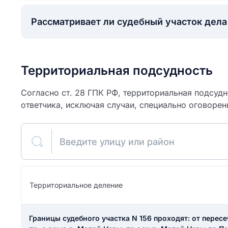
Рассматривает ли судебный участок дел
Территориальная подсудность
Согласно ст. 28 ГПК РФ, территориальная подсуд
ответчика, исключая случаи, специально оговорен
Введите улицу или район
ите свое имя
Территориальное деление
Как вы оцените
я
ите свой номер телефона
участок?
Границы судебного участка N 156 проходят: от перес