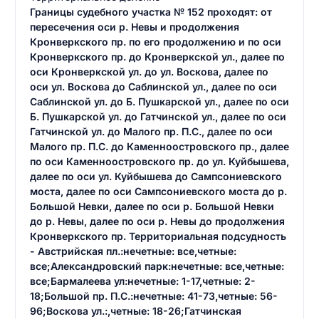
Границы судебного участка № 152 проходят: от
пересечения оси р. Невы и продолжения
Кронверкского пр. по его продолжению и по оси
Кронверкского пр. до Кронверкской ул., далее по
оси Кронверкской ул. до ул. Воскова, далее по
оси ул. Воскова до Саблинской ул., далее по оси
Саблинской ул. до Б. Пушкарской ул., далее по оси
Б. Пушкарской ул. до Гатчинской ул., далее по оси
Гатчинской ул. до Малого пр. П.С., далее по оси
Малого пр. П.С. до Каменноостровского пр., далее
по оси Каменноостровского пр. до ул. Куйбышева,
далее по оси ул. Куйбышева до Сампсониевского
моста, далее по оси Сампсониевского моста до р.
Большой Невки, далее по оси р. Большой Невки
до р. Невы, далее по оси р. Невы до продолжения
Кронверкского пр. Территориальная подсудность
- Австрийская пл.:нечетные: все,четные:
все;Александровский парк:нечетные: все,четные:
все;Бармалеева ул:нечетные: 1-17,четные: 2-
18;Большой пр. П.С.:нечетные: 41-73,четные: 56-
96;Воскова ул.:,четные: 18-26;Гатчинская