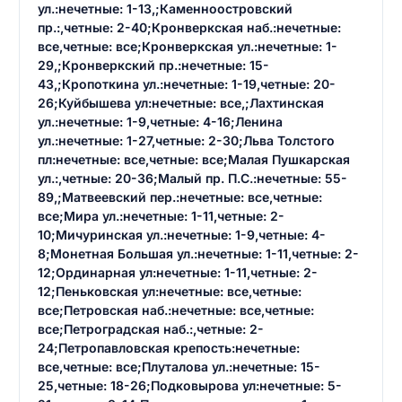
ул.:нечетные: 1-13,;Каменноостровский
пр.:,четные: 2-40;Кронверкская наб.:нечетные:
все,четные: все;Кронверкская ул.:нечетные: 1-
29,;Кронверкский пр.:нечетные: 15-
43,;Кропоткина ул.:нечетные: 1-19,четные: 20-
26;Куйбышева ул:нечетные: все,;Лахтинская
ул.:нечетные: 1-9,четные: 4-16;Ленина
ул.:нечетные: 1-27,четные: 2-30;Льва Толстого
пл:нечетные: все,четные: все;Малая Пушкарская
ул.:,четные: 20-36;Малый пр. П.С.:нечетные: 55-
89,;Матвеевский пер.:нечетные: все,четные:
все;Мира ул.:нечетные: 1-11,четные: 2-
10;Мичуринская ул.:нечетные: 1-9,четные: 4-
8;Монетная Большая ул.:нечетные: 1-11,четные: 2-
12;Ординарная ул:нечетные: 1-11,четные: 2-
12;Пеньковская ул:нечетные: все,четные:
все;Петровская наб.:нечетные: все,четные:
все;Петроградская наб.:,четные: 2-
24;Петропавловская крепость:нечетные:
все,четные: все;Плуталова ул.:нечетные: 15-
25,четные: 18-26;Подковырова ул:нечетные: 5-