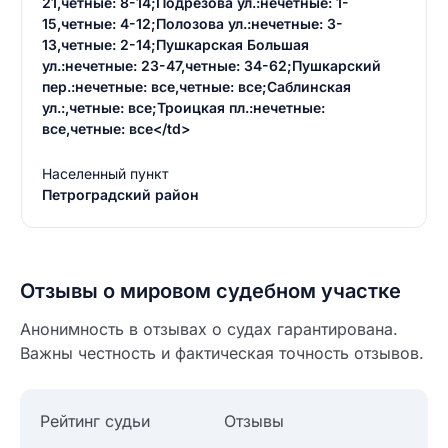
21,четные: 8-14;Подрезова ул.:нечетные: 1-
15,четные: 4-12;Полозова ул.:нечетные: 3-
13,четные: 2-14;Пушкарская Большая
ул.:нечетные: 23-47,четные: 34-62;Пушкарский
пер.:нечетные: все,четные: все;Саблинская
ул.:,четные: все;Троицкая пл.:нечетные:
все,четные: все</td>
Населенный пункт
Петроградский район
Введите свое имя
Введите свое имя
Введите свой e-mail
Отзывы о мировом судебном участке
Введите свой номер телефона
Анонимность в отзывах о судах гарантирована.
Текст отзыва
Важны честность и фактическая точность отзывов.
Ответ на отзыв
Название населенного пункта
Рейтинг судьи
Отзывы