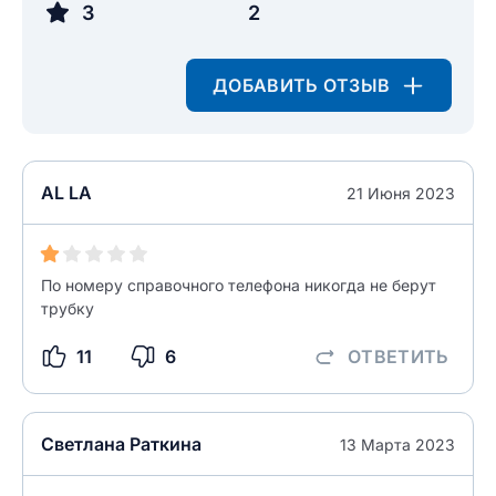
НАЙТИ МЕНЯ
3
2
0/500
0/500
Как вы оцените судебный участок?
ДОБАВИТЬ ОТЗЫВ
ЗАКРЫТЬ
СОХРАНИТЬ
разрешить публикацию отзыва
разрешить публикацию отзыва
AL LA
ОСТАВИТЬ ОТЗЫВ
21 Июня 2023
ОСТАВИТЬ ОТЗЫВ
По номеру справочного телефона никогда не берут
трубку
11
6
ОТВЕТИТЬ
Светлана Раткина
13 Марта 2023