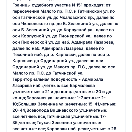
Границы судебного участка N 151 проходят: от
пересечения Малого пр. П.С. и Гатчинской ул. по
оси Гатчинской ул. до Чкаловского пр., далее по
оси Чкаловского пр. до Б. Зелениной ул., далее по
оси Б. Зелениной ул. до Корпусной ул., далее по
оси Корпусной ул. до Пионерской ул., далее по
оси Пионерской ул. до наб. Адмирала Лазарева,
далее по наб. Адмирала Лазарева, далее по
Песочной наб. до р. Карповки, далее по оси р.
Карповки до Ординарной ул., далее по оси
Ординарной ул. до Малого пр. П.С., далее по оси
Малого пр. П.С. до Гатчинской ул.
Территориальная подсудность - Адмирала
Лазарева наб.:,четные: все;Бармалеева
ул.:нечетные: с 21 и до конца,четные: с 20 и до
конца;Барочная ул.:нечетные: 1-7,четные: 2-
10;Большая Зеленина ул.:нечетные: 15-41,четные:
20-44;Всеволода Вишневского ул.:нечетные:
все,четные: все;Гатчинская ул.:нечетные: 17-
35,четные:;Глухая Зеленина ул.:нечетные:
все,четные: все;Карповки наб. реки:,четные: с 28