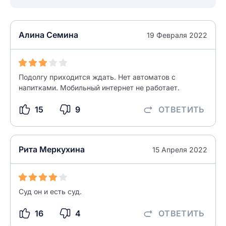
Как вы оцените судебный участок?
ЗАКРЫТЬ
СОХРАНИТЬ
разрешить публикацию отзыва
Алина Семина
19 Февраля 2022
разрешить публикацию отзыва
ОСТАВИТЬ ОТЗЫВ
Подолгу приходится ждать. Нет автоматов с
ОСТАВИТЬ ОТЗЫВ
напитками. Мобильный интернет не работает.
15
9
ОТВЕТИТЬ
Рита Меркухина
15 Апреля 2022
Суд он и есть суд.
16
4
ОТВЕТИТЬ