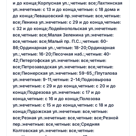
и до конца;Корпусная ул.:,четные: все;Лахтинская
ул.:нечетные: с 13 и до конца,четные: с 18 дома и
до конца;Левашовский пр.:нечетные: все,четные:
все;Ленина ул.:нечетные: с 29 и до конца,четные:
с 32 и до конца;Лодейнопольская ул.:нечетные:
все,четные: все;Малая Зеленина ул.:нечетные:
все,четные: все;Малый пр. П.С.:,четные: 60-
86;Ординарная ул.:,четные: 18-20;Ординарная
ул.:,четные: 16-20;Песочная наб.:,четные: 40-
42;Петергофская ул.:нечетные: все,четные:
все;Петрозаводская ул.:нечетные: все,четные:
все;Пионерская ул.:нечетные: 59-65,;Плуталова
ул.:нечетные: 9-11,четные: 2-14;Подковырова
ул.:нечетные: с 29 и до конца,четные: с 20 и до
конца;Подрезова ул.:нечетные: с 17 и до
конца,четные: с 16 и до конца;Полозова
ул.:нечетные: с 15 и до конца,четные: с 18 и до
конца;Пудожская ул.:нечетные: все,четные:
все;Резная ул.:нечетные: все,четные: все;Резной
пер.:нечетные: все,четные: все;Средняя
Колтовская ул.:нечетные: все,четные: