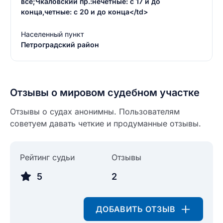
все;Чкаловский пр.:нечетные: с 17 и до
конца,четные: с 20 и до конца</td>
Населенный пункт
Петроградский район
Введите свое имя
Введите свое имя
Отзывы о мировом судебном участке
Введите свой e-mail
Отзывы о судах анонимны. Пользователям
Введите свой номер телефона
советуем давать четкие и продуманные отзывы.
Текст отзыва
Ответ на отзыв
Рейтинг судьи
Отзывы
Название населенного пункта
5
2
НАЙТИ МЕНЯ
0/500
ДОБАВИТЬ ОТЗЫВ
0/500