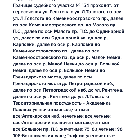
Границы судебного участка № 154 проходят: от
пересечения ул. Рентгена с ул. Л.Толстого по оси
ул. Л.Толстого до Каменноостровского пр., далее
по оси Каменноостровского пр. до Малого пр.
П.С., далее по оси Малого пр. П.С. до Ординарной
ул., далее по оси Ординарной ул. до оси р.
Карповки, далее по оси р. Карповки до
Каменноостровского пр., далее по оси
Каменноостровского пр. до оси р. Малой Невки,
далее по оси р. Малой Невки до оси р. Большой
Невки, далее по оси р. Большой Невки до
Гренадерского моста, далее по оси
Гренадерского моста до Петроградской наб.,
далее по оси Петроградской наб. до ул. Рентгена,
далее по оси ул. Рентгена до ул. Л.Толстого.
Территориальная подсудность - Академика
Павлова ул.:нечетные: все,четные:
все;Аптекарская наб.:нечетные: все,четные:
все;Аптекарский пр.:нечетные: все,четные:
все;Большой пр. П.С.:нечетные: 75-83,четные: 98-
106;Ботанический сад:,;Графтио ул.:нечетные: