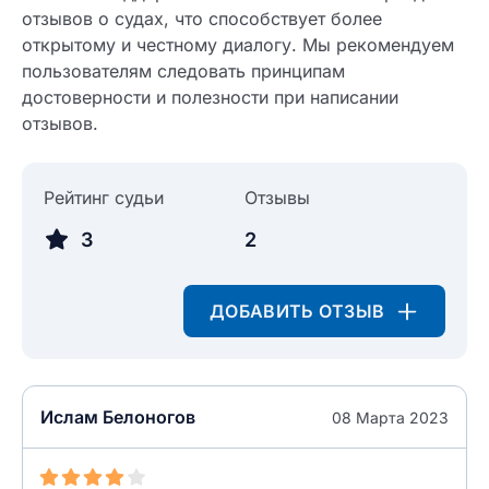
отзывов о судах, что способствует более
открытому и честному диалогу. Мы рекомендуем
пользователям следовать принципам
Введите свое имя
достоверности и полезности при написании
Введите свое имя
отзывов.
Введите свой e-mail
Введите свой номер телефона
Рейтинг судьи
Отзывы
Текст отзыва
3
2
Ответ на отзыв
Название населенного пункта
ДОБАВИТЬ ОТЗЫВ
НАЙТИ МЕНЯ
0/500
0/500
Ислам Белоногов
08 Марта 2023
Как вы оцените судебный участок?
ЗАКРЫТЬ
СОХРАНИТЬ
разрешить публикацию отзыва