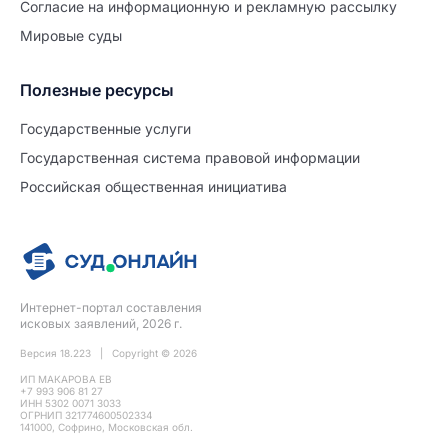
Согласие на информационную и рекламную рассылку
Мировые суды
Полезные ресурсы
Продолжите заполнение
Расторжение брака
Государственные услуги
Государственная система правовой информации
Уже заполнено
Российская общественная инициатива
Шаг 0 из 15
0%
Заявление
№5699601
Интернет-портал составления
ПРОДОЛЖИТЬ ЗАПОЛНЕНИЕ
исковых заявлений, 2026 г.
Версия 18.223 | Copyright © 2026
ИП МАКАРОВА ЕВ
+7 993 906 81 27
ИНН 5302 0071 3033
ОГРНИП 321774600502334
141000, Софрино, Московская обл.