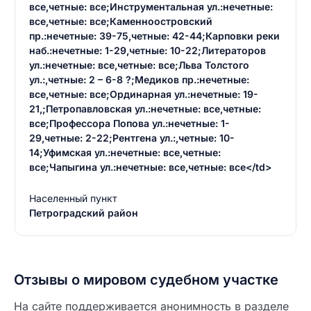
все,четные: все;Инструментальная ул.:нечетные:
все,четные: все;Каменноостровский
пр.:нечетные: 39-75,четные: 42-44;Карповки реки
наб.:нечетные: 1-29,четные: 10-22;Литераторов
ул.:нечетные: все,четные: все;Льва Толстого
ул.:,четные: 2 – 6-8 ?;Медиков пр.:нечетные:
все,четные: все;Ординарная ул.:нечетные: 19-
21,;Петропавловская ул.:нечетные: все,четные:
все;Профессора Попова ул.:нечетные: 1-
29,четные: 2-22;Рентгена ул.:,четные: 10-
14;Уфимская ул.:нечетные: все,четные:
все;Чапыгина ул.:нечетные: все,четные: все</td>
Населенный пункт
Петроградский район
Отзывы о мировом судебном участке
На сайте поддерживается анонимность в разделе