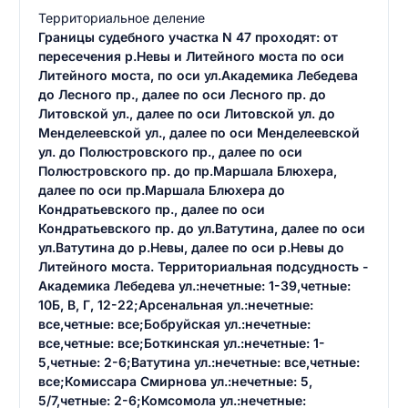
Территориальное деление
Границы судебного участка N 47 проходят: от
пересечения р.Невы и Литейного моста по оси
Литейного моста, по оси ул.Академика Лебедева
до Лесного пр., далее по оси Лесного пр. до
Литовской ул., далее по оси Литовской ул. до
Менделеевской ул., далее по оси Менделеевской
ул. до Полюстровского пр., далее по оси
Полюстровского пр. до пр.Маршала Блюхера,
далее по оси пр.Маршала Блюхера до
Кондратьевского пр., далее по оси
Кондратьевского пр. до ул.Ватутина, далее по оси
ул.Ватутина до р.Невы, далее по оси р.Невы до
Литейного моста. Территориальная подсудность -
Академика Лебедева ул.:нечетные: 1-39,четные:
10Б, В, Г, 12-22;Арсенальная ул.:нечетные:
все,четные: все;Бобруйская ул.:нечетные:
все,четные: все;Боткинская ул.:нечетные: 1-
5,четные: 2-6;Ватутина ул.:нечетные: все,четные:
все;Комиссара Смирнова ул.:нечетные: 5,
5/7,четные: 2-6;Комсомола ул.:нечетные: