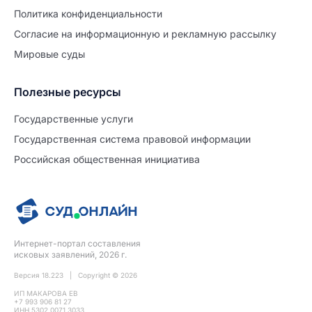
Политиĸа ĸонфиденциальности
Согласие на информационную и рекламную рассылку
Мировые суды
Полезные ресурсы
Продолжите заполнение
Расторжение брака
Государственные услуги
Государственная система правовой информации
Уже заполнено
Российская общественная инициатива
Шаг 0 из 15
0%
Заявление
№5741417
Интернет-портал составления
ПРОДОЛЖИТЬ ЗАПОЛНЕНИЕ
исковых заявлений, 2026 г.
Версия 18.223 | Copyright © 2026
ИП МАКАРОВА ЕВ
+7 993 906 81 27
ИНН 5302 0071 3033