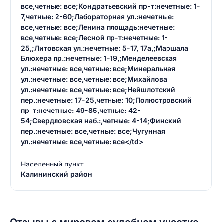
все,четные: все;Кондратьевский пр-т:нечетные: 1-
7,четные: 2-60;Лабораторная ул.:нечетные:
все,четные: все;Ленина площадь:нечетные:
все,четные: все;Лесной пр-т:нечетные: 1-
25,;Литовская ул.:нечетные: 5-17, 17а,;Маршала
Блюхера пр.:нечетные: 1-19,;Менделеевская
ул.:нечетные: все,четные: все;Минеральная
ул.:нечетные: все,четные: все;Михайлова
ул.:нечетные: все,четные: все;Нейшлотский
пер.:нечетные: 17-25,четные: 10;Полюстровский
пр-т:нечетные: 49-85,четные: 42-
54;Свердловская наб.:,четные: 4-14;Финский
пер.:нечетные: все,четные: все;Чугунная
ул.:нечетные: все,четные: все</td>
Населенный пункт
Калининский район