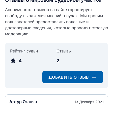
Отзывы о мировом судебном участке
Анонимность отзывов на сайте гарантирует
свободу выражения мнений о судах. Мы просим
пользователей предоставлять полезные и
Введите свое имя
достоверные сведения, которые проходят строгую
Введите свое имя
модерацию.
Введите свой e-mail
Введите свой номер телефона
Рейтинг судьи
Отзывы
Текст отзыва
4
2
Ответ на отзыв
Название населенного пункта
ДОБАВИТЬ ОТЗЫВ
НАЙТИ МЕНЯ
0/500
0/500
Артур Оганян
13 Декабря 2021
Как вы оцените судебный участок?
ЗАКРЫТЬ
СОХРАНИТЬ
разрешить публикацию отзыва