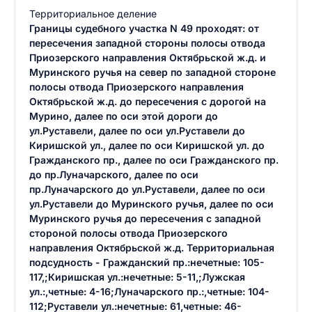
Территориальное деление
Границы судебного участка N 49 проходят: от
пересечения западной стороны полосы отвода
Приозерского направления Октябрьской ж.д. и
Муринского ручья на север по западной стороне
полосы отвода Приозерского направления
Октябрьской ж.д. до пересечения с дорогой на
Мурино, далее по оси этой дороги до
ул.Руставели, далее по оси ул.Руставели до
Киришской ул., далее по оси Киришской ул. до
Гражданского пр., далее по оси Гражданского пр.
до пр.Луначарского, далее по оси
пр.Луначарского до ул.Руставели, далее по оси
ул.Руставели до Муринского ручья, далее по оси
Муринского ручья до пересечения с западной
стороной полосы отвода Приозерского
направления Октябрьской ж.д. Территориальная
подсудность - Гражданский пр.:нечетные: 105-
117,;Киришская ул.:нечетные: 5-11,;Лужская
ул.:,четные: 4-16;Луначарского пр.:,четные: 104-
112;Руставели ул.:нечетные: 61,четные: 46-