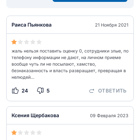
Введите свой e-mail
Введите свой номер телефона
Раиса Пьянкова
21 Ноября 2021
Текст отзыва
Ответ на отзыв
Название населенного пункта
жаль нельзя поставить оценку 0, сотрудники злые, по
телефону информации не дают, на личном приеме
НАЙТИ МЕНЯ
вообще чуть ли не посылают, хамство,
0/500
безнаказанность и власть развращает, превращая в
0/500
нелюдей...
Как вы оцените судебный участок?
ЗАКРЫТЬ
СОХРАНИТЬ
разрешить публикацию отзыва
24
5
ОТВЕТИТЬ
разрешить публикацию отзыва
Ксения Щербакова
09 Февраля 2023
ОСТАВИТЬ ОТЗЫВ
ОСТАВИТЬ ОТЗЫВ