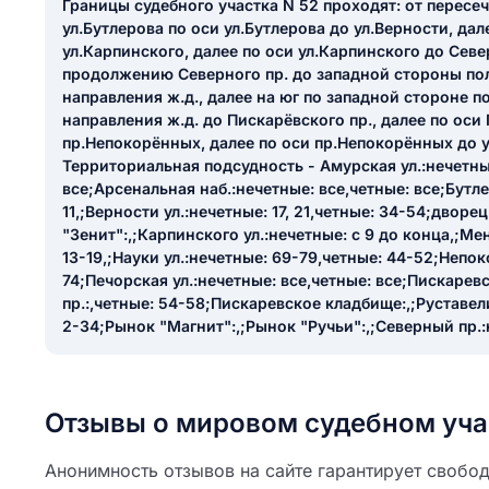
Границы судебного участка N 52 проходят: от пересе
ail
ул.Бутлерова по оси ул.Бутлерова до ул.Верности, дал
ание населенного пункта
 на отзыв
ул.Карпинского, далее по оси ул.Карпинского до Север
разрешить публ
продолжению Северного пр. до западной стороны по
направления ж.д., далее на юг по западной стороне 
ЙТИ МЕНЯ
направления ж.д. до Пискарёвского пр., далее по оси
пр.Непокорённых, далее по оси пр.Непокорённых до у
Территориальная подсудность - Амурская ул.:нечетны
все;Арсенальная наб.:нечетные: все,четные: все;Бутле
КРЫТЬ
СОХРАНИТЬ
11,;Верности ул.:нечетные: 17, 21,четные: 34-54;дворе
решить публикацию отзыва
"Зенит":,;Карпинского ул.:нечетные: с 9 до конца,;М
ОСТАВИТЬ О
13-19,;Науки ул.:нечетные: 69-79,четные: 44-52;Непок
74;Печорская ул.:нечетные: все,четные: все;Пискарев
пр.:,четные: 54-58;Пискаревское кладбище:,;Руставели
ТАВИТЬ ОТЗЫВ
2-34;Рынок "Магнит":,;Рынок "Ручьи":,;Северный пр.:
Отзывы о мировом судебном уча
Анонимность отзывов на сайте гарантирует свобо