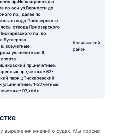
чения пр.Непокорённых и
ее по оси ул.Верности до
ного пр., далее по
икацию отзыва
лосы отвода Приозерского
полосы отвода Приозерского
 Пискарёвского пр. до
л.Бутлерова.
Калининский
е: все,четные:
район
рова ул.:нечетные: 9,
ц спорта
еншиковский пр.:нечетные:
ТЗЫВ
оренных пр.:,четные: 62-
ский парк:,;Пискаревский
 ул.:нечетные: 1-37,четные:
нечетные: 97,</td>
стке
ду выражения мнений о судах. Мы просим