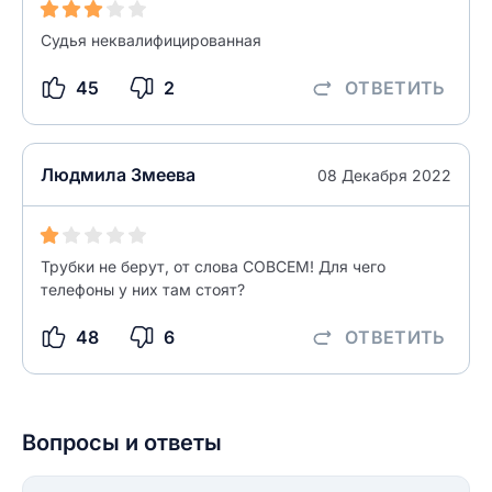
Ответ на отзыв
Судья неквалифицированная
Название населенного пункта
45
2
ОТВЕТИТЬ
НАЙТИ МЕНЯ
0/500
0/500
Людмила Змеева
08 Декабря 2022
Как вы оцените судебный участок?
ЗАКРЫТЬ
СОХРАНИТЬ
разрешить публикацию отзыва
Трубки не берут, от слова СОВСЕМ! Для чего
телефоны у них там стоят?
разрешить публикацию отзыва
ОСТАВИТЬ ОТЗЫВ
48
6
ОТВЕТИТЬ
ОСТАВИТЬ ОТЗЫВ
Вопросы и ответы