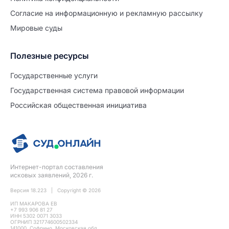
Согласие на информационную и рекламную рассылку
Мировые суды
Полезные ресурсы
Продолжите заполнение
Расторжение брака
Государственные услуги
Государственная система правовой информации
Уже заполнено
Российская общественная инициатива
Шаг 0 из 15
0%
Заявление
№5713453
Интернет-портал составления
ПРОДОЛЖИТЬ ЗАПОЛНЕНИЕ
исковых заявлений, 2026 г.
Версия 18.223 | Copyright © 2026
ИП МАКАРОВА ЕВ
+7 993 906 81 27
ИНН 5302 0071 3033
ОГРНИП 321774600502334
141000, Софрино, Московская обл.