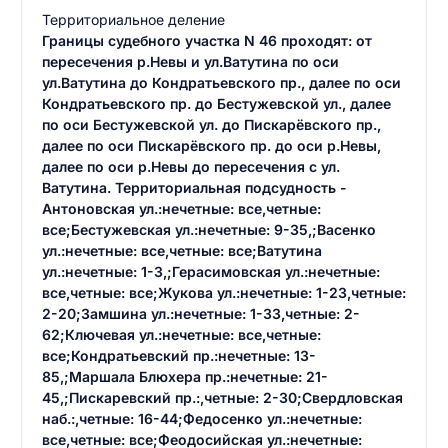
Территориальное деление
Границы судебного участка N 46 проходят: от
пересечения р.Невы и ул.Ватутина по оси
ул.Ватутина до Кондратьевского пр., далее по оси
Кондратьевского пр. до Бестужевской ул., далее
по оси Бестужевской ул. до Пискарёвского пр.,
далее по оси Пискарёвского пр. до оси р.Невы,
далее по оси р.Невы до пересечения с ул.
Ватутина. Территориальная подсудность -
Антоновская ул.:нечетные: все,четные:
все;Бестужевская ул.:нечетные: 9-35,;Васенко
ул.:нечетные: все,четные: все;Ватутина
ул.:нечетные: 1-3,;Герасимовская ул.:нечетные:
все,четные: все;Жукова ул.:нечетные: 1-23,четные:
2-20;Замшина ул.:нечетные: 1-33,четные: 2-
62;Ключевая ул.:нечетные: все,четные:
все;Кондратьевский пр.:нечетные: 13-
85,;Маршала Блюхера пр.:нечетные: 21-
45,;Пискаревский пр.:,четные: 2-30;Свердловская
наб.:,четные: 16-44;Федосенко ул.:нечетные:
все,четные: все;Феодосийская ул.:нечетные: