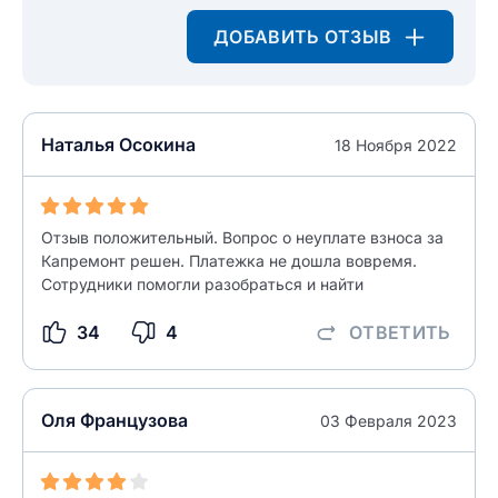
ДОБАВИТЬ ОТЗЫВ
Введите свой e-mail
Введите свой номер телефона
Текст отзыва
Наталья Осокина
18 Ноября 2022
Ответ на отзыв
Название населенного пункта
Отзыв положительный. Вопрос о неуплате взноса за
НАЙТИ МЕНЯ
0/500
Капремонт решен. Платежка не дошла вовремя.
Сотрудники помогли разобраться и найти
0/500
Как вы оцените судебный участок?
ЗАКРЫТЬ
СОХРАНИТЬ
разрешить публикацию отзыва
34
4
ОТВЕТИТЬ
Оля Французова
разрешить публикацию отзыва
03 Февраля 2023
ОСТАВИТЬ ОТЗЫВ
ОСТАВИТЬ ОТЗЫВ