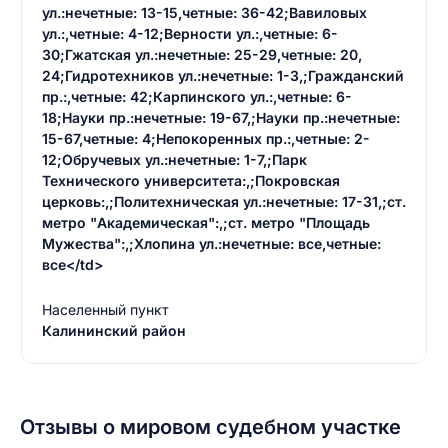
ул.:нечетные: 13-15,четные: 36-42;Вавиловых
ул.:,четные: 4-12;Верности ул.:,четные: 6-
30;Гжатская ул.:нечетные: 25-29,четные: 20,
24;Гидротехников ул.:нечетные: 1-3,;Гражданский
пр.:,четные: 42;Карпинского ул.:,четные: 6-
18;Науки пр.:нечетные: 19-67,;Науки пр.:нечетные:
15-67,четные: 4;Непокоренных пр.:,четные: 2-
12;Обручевых ул.:нечетные: 1-7,;Парк
Технического университета:,;Покровская
церковь:,;Политехническая ул.:нечетные: 17-31,;ст.
метро "Академическая":,;ст. метро "Площадь
Мужества":,;Хлопина ул.:нечетные: все,четные:
все</td>
Населенный пункт
Калининский район
Отзывы о мировом судебном участке