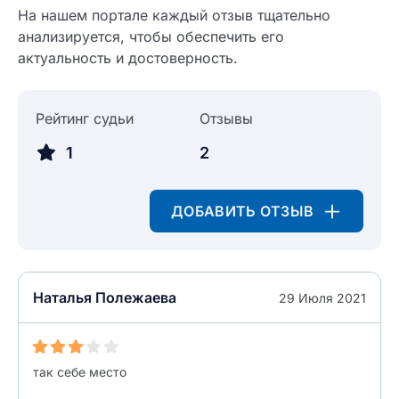
На нашем портале каждый отзыв тщательно
анализируется, чтобы обеспечить его
Введите свое имя
актуальность и достоверность.
Введите свое имя
Введите свой e-mail
Рейтинг судьи
Отзывы
Введите свой номер телефона
1
2
Текст отзыва
Ответ на отзыв
Название населенного пункта
ДОБАВИТЬ ОТЗЫВ
НАЙТИ МЕНЯ
0/500
Наталья Полежаева
29 Июля 2021
0/500
Как вы оцените судебный участок?
ЗАКРЫТЬ
СОХРАНИТЬ
разрешить публикацию отзыва
так себе место