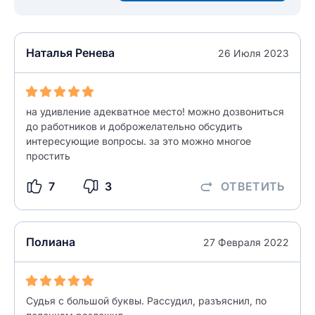
НАЙТИ МЕНЯ
0/500
0/500
Как вы оцените судебный участок?
Наталья Ренева
ЗАКРЫТЬ
СОХРАНИТЬ
26 Июля 2023
разрешить публикацию отзыва
на удивление адекватное место! можно дозвониться
разрешить публикацию отзыва
ОСТАВИТЬ ОТЗЫВ
до работников и доброжелательно обсудить
интересующие вопросы. за это можно многое
простить
ОСТАВИТЬ ОТЗЫВ
7
3
ОТВЕТИТЬ
Полиана
27 Февраля 2022
Судья с большой буквы. Рассудил, разъяснил, по