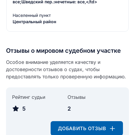
все;Шведский пер.:нечетные: все,</td>
Населенный пункт
Центральный район
Отзывы о мировом судебном участке
Введите свое имя
Особое внимание уделяется качеству и
Введите свое имя
достоверности отзывов о судах, чтобы
предоставлять только проверенную информацию.
Введите свой e-mail
Введите свой номер телефона
Рейтинг судьи
Отзывы
Текст отзыва
5
2
Ответ на отзыв
Название населенного пункта
ДОБАВИТЬ ОТЗЫВ