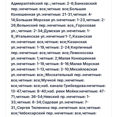
Адмиралтейский пр.:,четные: 2-6;Банковский
пер.:нечетные: все,четные: все;Большая
Конюшенная ул.:нечетные: 21-31,четные: 4-
14;Большая Морская ул.:нечетные: 1-23,четные: 2-
26;Волынский пер.:нечетные: все,;Гороховая
ул.:,четные: 2-34;Думская ул.:нечетные: 1-
9,;Итальянская ул.:нечетные:1-7,;Казанская
пл.:нечетные: все,четные: все;Казанская
ул.:нечетные: 1-19,четные: 2-24;Кирпичный
пер.:нечетные: все,четные: все;Ломоносова
ул.:нечетные: 1,четные: 2;Малая Конюшенная
ул.:нечетные: 1-19,четные: 6-16;Малая Морская
ул.:нечетные: 1-13,четные: 2-10;Михайловская
ул.:нечетные: все,;Москательный пер.:нечетные:
все,четные: все;Мучной пер.:нечетные:
все,четные: все;наб. канала Грибоедова:нечетные:
13-47,четные: 8-40;наб. реки Мойки:нечетные: 47-
71,четные: 36-54;Невский пр.:нечетные: 1-
33,четные: 6-34;Садовая ул.:нечетные: 7-
31,;Сергея Тюленина пер.:нечетные: все,четные:
все;Чебоксарский пер.:нечетные: все,четные: