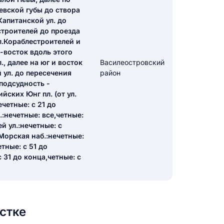
евской губы до створа
Капитанской ул. до
строителей до проезда
икацию отзыва
л.Кораблестроителей и
о-восток вдоль этого
, далее на юг и восток
Василеостровский
 ул. до пересечения
район
подсудность -
йских Юнг пл. (от ул.
четные: с 21 до
ТЗЫВ
.:нечетные: все,четные:
й ул.:нечетные: с
;Морская наб.:нечетные:
тные: с 51 до
 31 до конца,четные: с
стке