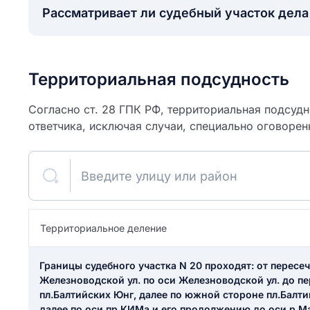
Рассматривает ли судебный участок дел
Территориальная подсудность
Согласно ст. 28 ГПК РФ, территориальная подсуд
ответчика, исключая случаи, специально оговорен
Введите улицу или район
ите свое имя
Территориальное деление
Как вы оцените
я
Границы судебного участка N 20 проходят: от пересеч
ите свой номер телефона
участок?
Железноводской ул. по оси Железноводской ул. до пе
пл.Балтийских Юнг, далее по южной стороне пл.Балт
далее по оси пр.КИМа и его продолжению до оси р.М