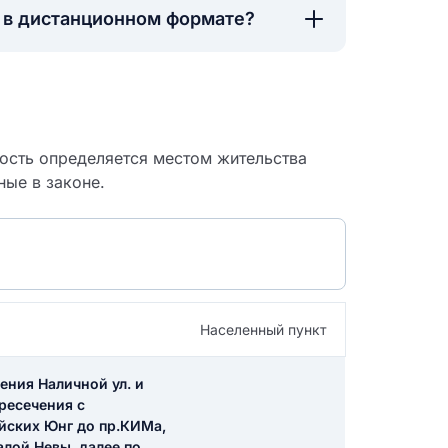
а в дистанционном формате?
ность определяется местом жительства
ные в законе.
Населенный пункт
 судебный
ения Наличной ул. и
ресечения с
ийских Юнг до пр.КИМа,
алой Невы, далее по