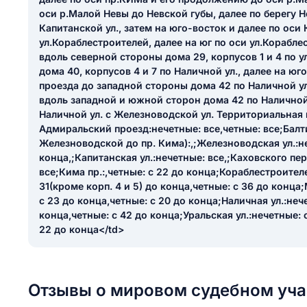
ail
оси р.Малой Невы до Невской губы, далее по берегу Н
ание населенного пункта
Капитанской ул., затем на юго-восток и далее по оси 
 на отзыв
ул.Кораблестроителей, далее на юг по оси ул.Корабле
разрешить публ
вдоль северной стороны дома 29, корпусов 1 и 4 по у
ЙТИ МЕНЯ
дома 40, корпусов 4 и 7 по Наличной ул., далее на юг
проезда до западной стороны дома 42 по Наличной ул.
вдоль западной и южной сторон дома 42 по Наличной
Наличной ул. с Железноводской ул. Территориальная 
КРЫТЬ
СОХРАНИТЬ
Адмиральский проезд:нечетные: все,четные: все;Балти
Железноводской до пр. Кима):,;Железноводская ул.:не
решить публикацию отзыва
ОСТАВИТЬ О
конца,;Капитанская ул.:нечетные: все,;Каховского пер
все;Кима пр.:,четные: с 22 до конца;Кораблестроителе
31(кроме корп. 4 и 5) до конца,четные: с 36 до конца
ТАВИТЬ ОТЗЫВ
с 23 до конца,четные: с 20 до конца;Наличная ул.:нече
конца,четные: с 42 до конца;Уральская ул.:нечетные: с
22 до конца</td>
Отзывы о мировом судебном уча