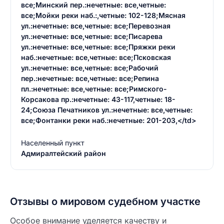
все;Минский пер.:нечетные: все,четные:
все;Мойки реки наб.:,четные: 102-128;Мясная
ул.:нечетные: все,четные: все;Перевозная
ул.:нечетные: все,четные: все;Писарева
ул.:нечетные: все,четные: все;Пряжки реки
наб.:нечетные: все,четные: все;Псковская
ул.:нечетные: все,четные: все;Рабочий
пер.:нечетные: все,четные: все;Репина
пл.:нечетные: все,четные: все;Римского-
Корсакова пр.:нечетные: 43-117,четные: 18-
24;Союза Печатников ул.:нечетные: все,четные:
все;Фонтанки реки наб.:нечетные: 201-203,</td>
Населенный пункт
Адмиралтейский район
Отзывы о мировом судебном участке
Особое внимание уделяется качеству и