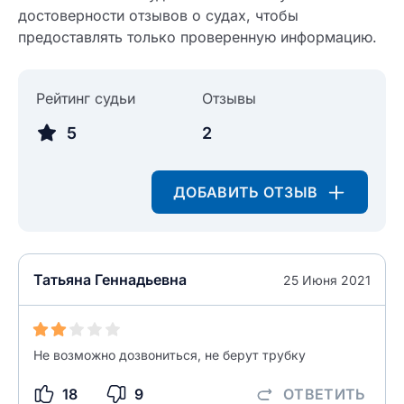
достоверности отзывов о судах, чтобы
Введите свое имя
предоставлять только проверенную информацию.
Введите свое имя
Введите свой e-mail
Рейтинг судьи
Отзывы
Введите свой номер телефона
5
2
Текст отзыва
Ответ на отзыв
ДОБАВИТЬ ОТЗЫВ
Название населенного пункта
НАЙТИ МЕНЯ
0/500
Татьяна Геннадьевна
25 Июня 2021
0/500
Как вы оцените судебный участок?
ЗАКРЫТЬ
СОХРАНИТЬ
разрешить публикацию отзыва
Не возможно дозвониться, не берут трубку
18
9
ОТВЕТИТЬ
разрешить публикацию отзыва