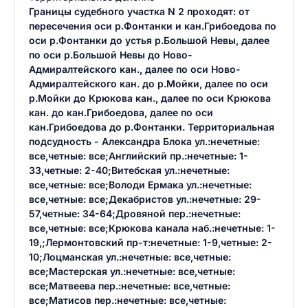
Границы судебного участка N 2 проходят: от
пересечения оси р.Фонтанки и кан.Грибоедова по
оси р.Фонтанки до устья р.Большой Невы, далее
по оси р.Большой Невы до Ново-
Адмиралтейского кан., далее по оси Ново-
Адмиралтейского кан. до р.Мойки, далее по оси
р.Мойки до Крюкова кан., далее по оси Крюкова
кан. до кан.Грибоедова, далее по оси
кан.Грибоедова до р.Фонтанки. Территориальная
подсудность - Александра Блока ул.:нечетные:
все,четные: все;Английский пр.:нечетные: 1-
33,четные: 2-40;Витебская ул.:нечетные:
все,четные: все;Володи Ермака ул.:нечетные:
все,четные: все;Декабристов ул.:нечетные: 29-
57,четные: 34-64;Дровяной пер.:нечетные:
все,четные: все;Крюкова канала наб.:нечетные: 1-
19,;Лермонтовский пр-т:нечетные: 1-9,четные: 2-
10;Лоцманская ул.:нечетные: все,четные:
все;Мастерская ул.:нечетные: все,четные:
все;Матвеева пер.:нечетные: все,четные:
все;Матисов пер.:нечетные: все,четные: