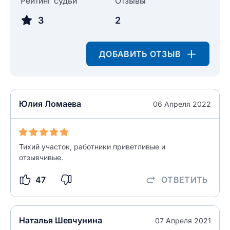
Рейтинг судьи
Отзывы
Введите свое имя
3
2
Введите свой e-mail
Введите свой номер телефона
ДОБАВИТЬ ОТЗЫВ
Текст отзыва
Ответ на отзыв
Название населенного пункта
Юлия Ломаева
06 Апреля 2022
НАЙТИ МЕНЯ
0/500
0/500
Тихий участок, работники приветливые и
Как вы оцените судебный участок?
ЗАКРЫТЬ
СОХРАНИТЬ
отзывчивые.
разрешить публикацию отзыва
47
ОТВЕТИТЬ
разрешить публикацию отзыва
ОСТАВИТЬ ОТЗЫВ
Наталья Шевчунина
07 Апреля 2021