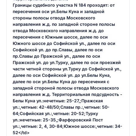
Границы судебного участка N 184 проходят: от
пересечения оси ул.Белы Куна и западной
стороны полосы отвода Московского
направления ж.д. по западной стороне полосы
отвода Московского направления ж.д. до
пересечения с Южным шоссе, далее по оси
Южного шоссе до Софийской ул., далее по оси
Софийской ул. до пр.Славы, далее по оси
пр.Славы до Пражской ул., далее по оси
Пражской ул. до ул.Турку, далее по оси проезжей
части четной стороны ул.Турку до Софийской ул.,
далее по оси Софийской ул. до ул.Белы Куна,
далее по оси ул.Белы Куна до пересечения с
западной стороной полосы отвода Московского
направления ж.д. Территориальная подсудность -
Белы Куна ул.:нечетные: 25-27,;Пражская
ул.:,четные: 42-48/50;Славы пр.:,четные: 50-
64;Софийская ул.:,четные: 20-52;Турку
ул.:нечетные: 25-35,;Фарфоровский Пост
ул.:,четные: 2, 4, 30-84;Южное шоссе:,четные: 34-
52</td>