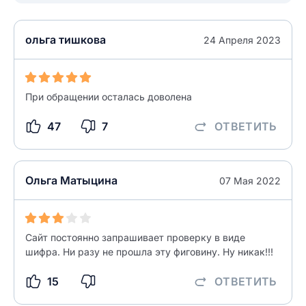
Введите свой номер телефона
Текст отзыва
ольга тишкова
24 Апреля 2023
Ответ на отзыв
Название населенного пункта
При обращении осталась доволена
НАЙТИ МЕНЯ
0/500
47
7
ОТВЕТИТЬ
0/500
Как вы оцените судебный участок?
ЗАКРЫТЬ
СОХРАНИТЬ
разрешить публикацию отзыва
Ольга Матыцина
07 Мая 2022
разрешить публикацию отзыва
ОСТАВИТЬ ОТЗЫВ
Сайт постоянно запрашивает проверку в виде
шифра. Ни разу не прошла эту фиговину. Ну никак!!!
ОСТАВИТЬ ОТЗЫВ
15
ОТВЕТИТЬ