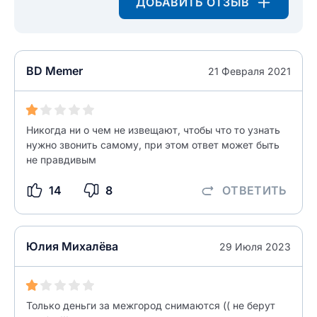
ДОБАВИТЬ ОТЗЫВ
Введите свой e-mail
Введите свой номер телефона
Текст отзыва
BD Memer
21 Февраля 2021
Ответ на отзыв
Название населенного пункта
Никогда ни о чем не извещают, чтобы что то узнать
НАЙТИ МЕНЯ
нужно звонить самому, при этом ответ может быть
0/500
не правдивым
0/500
14
8
ОТВЕТИТЬ
Как вы оцените судебный участок?
ЗАКРЫТЬ
СОХРАНИТЬ
разрешить публикацию отзыва
Юлия Михалёва
29 Июля 2023
разрешить публикацию отзыва
ОСТАВИТЬ ОТЗЫВ
ОСТАВИТЬ ОТЗЫВ
Только деньги за межгород снимаются (( не берут