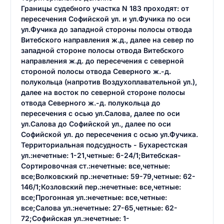
Границы судебного участка N 183 проходят: от
пересечения Софийской ул. и ул.Фучика по оси
ул.Фучика до западной стороны полосы отвода
Витебского направления ж.д., далее на север по
западной стороне полосы отвода Витебского
направления ж.д. до пересечения с северной
стороной полосы отвода Северного ж.-д.
полукольца (напротив Воздухоплавательной ул.),
далее на восток по северной стороне полосы
отвода Северного ж.-д. полукольца до
пересечения с осью ул.Салова, далее по оси
ул.Салова до Софийской ул., далее по оси
Софийской ул. до пересечения с осью ул.Фучика.
Территориальная подсудность - Бухарестская
ул.:нечетные: 1-21,четные: 6-24/1;Витебская-
Сортировочная ст.:нечетные: все,четные:
все;Волковский пр.:нечетные: 59-79,четные: 62-
146/1;Козловский пер.:нечетные: все,четные:
все;Прогонная ул.:нечетные: все,четные:
все;Салова ул.:нечетные: 27-65,четные: 62-
72;Софийская ул.:нечетные: 1-