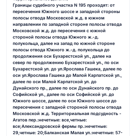
Границы судебного участка N 195 проходят: от
пересечения Южного шоссе и западной стороны
полосы отвода Московской ж.д. в южном
направлении по западной стороне полосы отвода
Московской ж.д. до пересечения с южной
стороной полосы отвода Южного ж.-д.
полукольца, далее на запад по южной стороне
полосы отвода Южного ж.-д. полукольца до
продолжения оси Бухарестской ул., далее на
север по продолжению Бухарестской ул., по оси
Бухарестской ул. до ул.Ярослава Гашека, далее по
оси ул.Ярослава Гашека до Малой Карпатской ул.,
далее по оси Малой Карпатской ул. до
Дунайского пр., далее по оси Дунайского пр. до
Софийской ул., далее по оси Софийской ул. до
Южного шоссе, далее по оси Южного шоссе до
пересечения с западной стороной полосы отвода
Московской ж.д. Территориальная подсудность -
Агатов пер.:нечетные: все,четные:
все;Александровской фермы пр.:нечетные:
29,четные: 20;Балканская Малая ул.:нечетные: 57-