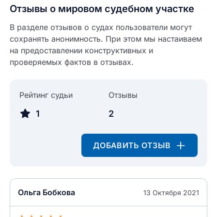
Отзывы о мировом судебном участке
В разделе отзывов о судах пользователи могут
Введите свое имя
сохранять анонимность. При этом мы настаиваем
на предоставлении конструктивных и
Введите свое имя
проверяемых фактов в отзывах.
Введите свой e-mail
Введите свой номер телефона
Рейтинг судьи
Отзывы
Текст отзыва
1
2
Ответ на отзыв
Название населенного пункта
ДОБАВИТЬ ОТЗЫВ
НАЙТИ МЕНЯ
0/500
0/500
Ольга Бобкова
Как вы оцените судебный участок?
13 Октября 2021
ЗАКРЫТЬ
СОХРАНИТЬ
разрешить публикацию отзыва