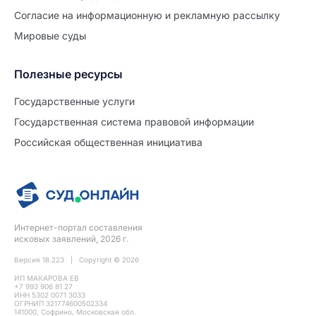
Согласие на информационную и рекламную рассылку
Мировые суды
Полезные ресурсы
Продолжите заполнение
Расторжение брака
Государственные услуги
Государственная система правовой информации
Уже заполнено
Российская общественная инициатива
Шаг 0 из 15
0%
Заявление
№5728359
Интернет-портал составления
ПРОДОЛЖИТЬ ЗАПОЛНЕНИЕ
исковых заявлений, 2026 г.
Версия 18.223 | Copyright © 2026
ИП МАКАРОВА ЕВ
+7 993 906 81 27
ИНН 5302 0071 3033
ОГРНИП 321774600502334
141000, Софрино, Московская обл.