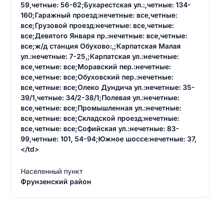
59,четные: 56-62;Бухарестская ул.:,четные: 134-
160;Гаражный проезд:нечетные: все,четные:
все;Грузовой проезд:нечетные: все,четные:
все;Девятого Января пр.:нечетные: все,четные:
все;ж/д станция Обухово:,;Карпатская Малая
ул.:нечетные: 7-25,;Карпатская ул.:нечетные:
все,четные: все;Моравский пер.:нечетные:
все,четные: все;Обуховский пер.:нечетные:
все,четные: все;Олеко Дундича ул.:нечетные: 35-
39/1,четные: 34/2-38/1;Полевая ул.:нечетные:
все,четные: все;Промышленная ул.:нечетные:
все,четные: все;Складской проезд:нечетные:
все,четные: все;Софийская ул.:нечетные: 83-
99,четные: 101, 54-94;Южное шоссе:нечетные: 37,
</td>
Населенный пункт
Фрунзенский район