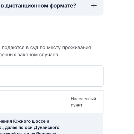
а в дистанционном формате?
о подаются в суд по месту проживания
ренных законом случаев.
Населенный
пункт
 судебный
сечения Южного шоссе и
., далее по оси Дунайского
патской ул. до ул.Ярослава