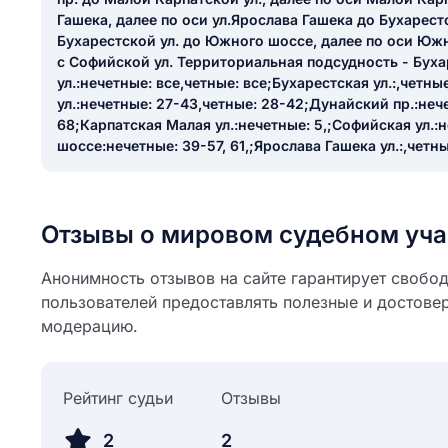
ail
Гашека, далее по оси ул.Ярослава Гашека до Бухарестс
ание населенного пункта
Бухарестской ул. до Южного шоссе, далее по оси Юж
 на отзыв
с Софийской ул. Территориальная подсудность - Бух
разрешить публ
ул.:нечетные: все,четные: все;Бухарестская ул.:,четн
ЙТИ МЕНЯ
ул.:нечетные: 27-43,четные: 28-42;Дунайский пр.:неч
68;Карпатская Малая ул.:нечетные: 5,;Софийская ул.:
шоссе:нечетные: 39-57, 61,;Ярослава Гашека ул.:,четн
КРЫТЬ
СОХРАНИТЬ
решить публикацию отзыва
ОСТАВИТЬ О
Отзывы о мировом судебном уча
Анонимность отзывов на сайте гарантирует свобо
ТАВИТЬ ОТЗЫВ
пользователей предоставлять полезные и достове
модерацию.
Рейтинг судьи
Отзывы
2
2