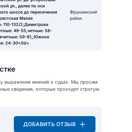
кой ул., далее по оси
ного шоссе до пересечения
Фрунзенский
арестская Малая
икацию отзыва
район
ые: 110-132/2;Димитрова
етные: 49-55,четные: 58-
нечетные: 59-81,;Южное
ые: 24-30</td>
ТЗЫВ
стке
ду выражения мнений о судах. Мы просим
рные сведения, которые проходят строгую
ДОБАВИТЬ ОТЗЫВ