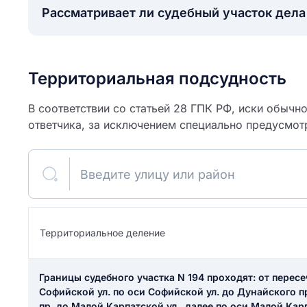
Рассматривает ли судебный участок дел
Территориальная подсудность
В соответствии со статьей 28 ГПК РФ, иски обычн
ответчика, за исключением специально предусмот
Введите улицу или район
ите свое имя
Территориальное деление
Как вы оцените
я
ите свой номер телефона
участок?
Границы судебного участка N 194 проходят: от пере
Софийской ул. по оси Софийской ул. до Дунайского пр
пр. до Малой Карпатской ул., далее по оси Малой Кар