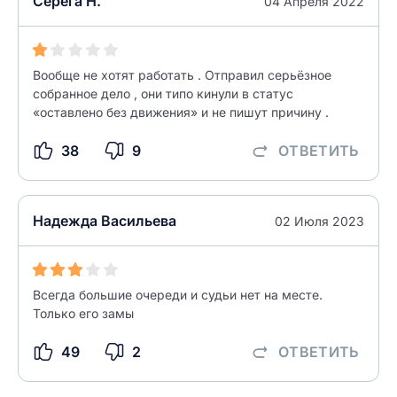
Серёга Н.
Введите свой номер телефона
04 Апреля 2022
Текст отзыва
Ответ на отзыв
Вообще не хотят работать . Отправил серьёзное
Название населенного пункта
собранное дело , они типо кинули в статус
«оставлено без движения» и не пишут причину .
НАЙТИ МЕНЯ
0/500
38
9
ОТВЕТИТЬ
0/500
Как вы оцените судебный участок?
ЗАКРЫТЬ
СОХРАНИТЬ
разрешить публикацию отзыва
Надежда Васильева
02 Июля 2023
разрешить публикацию отзыва
ОСТАВИТЬ ОТЗЫВ
Всегда большие очереди и судьи нет на месте.
Только его замы
ОСТАВИТЬ ОТЗЫВ
49
2
ОТВЕТИТЬ