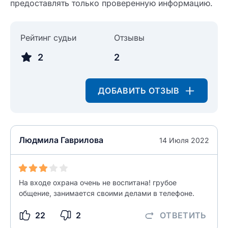
предоставлять только проверенную информацию.
Рейтинг судьи
Отзывы
2
2
ДОБАВИТЬ ОТЗЫВ
Введите свое имя
Введите свое имя
Людмила Гаврилова
14 Июля 2022
Введите свой e-mail
Введите свой номер телефона
На входе охрана очень не воспитана! грубое
общение, занимается своими делами в телефоне.
Текст отзыва
Ответ на отзыв
22
2
ОТВЕТИТЬ
Название населенного пункта