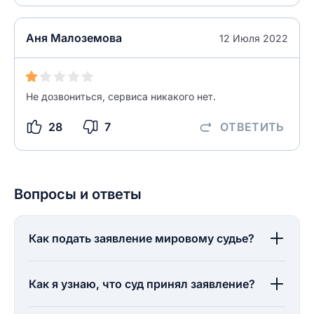
НАЙТИ МЕНЯ
Аня Малоземова
0/500
12 Июля 2022
0/500
Как вы оцените судебный участок?
ЗАКРЫТЬ
СОХРАНИТЬ
разрешить публикацию отзыва
Не дозвониться, сервиса никакого нет.
28
7
ОТВЕТИТЬ
разрешить публикацию отзыва
ОСТАВИТЬ ОТЗЫВ
ОСТАВИТЬ ОТЗЫВ
Вопросы и ответы
Как подать заявление мировому судье?
Как я узнаю, что суд принял заявление?