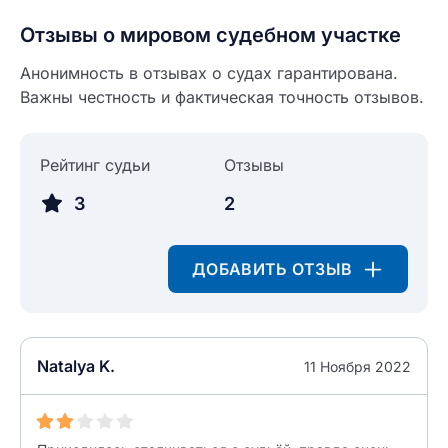
Отзывы о мировом судебном участке
НАЙТИ МЕНЯ
0/500
Анонимность в отзывах о судах гарантирована.
0/500
Важны честность и фактическая точность отзывов.
Как вы оцените судебный участок?
ЗАКРЫТЬ
СОХРАНИТЬ
разрешить публикацию отзыва
Рейтинг судьи
Отзывы
разрешить публикацию отзыва
3
2
ОСТАВИТЬ ОТЗЫВ
ДОБАВИТЬ ОТЗЫВ
ОСТАВИТЬ ОТЗЫВ
Natalya K.
11 Ноября 2022