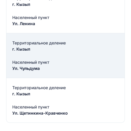
г. Кызыл
Населенный пункт
Ул. Ленина
Территориальное деление
г. Кызыл
Населенный пункт
Введите свое имя
Ул. Чульдума
Введите свое имя
Территориальное деление
Введите свой e-mail
г. Кызыл
Введите свой номер телефона
Населенный пункт
Текст отзыва
Ул. Щетинкина-Кравченко
Ответ на отзыв
Название населенного пункта