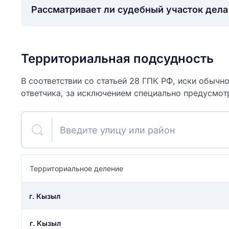
Рассматривает ли судебный участок дел
Территориальная подсудность
В соответствии со статьей 28 ГПК РФ, иски обычн
ответчика, за исключением специально предусмот
Введите улицу или район
ите свое имя
Территориальное деление
Как вы оцените
я
г. Кызыл
ите свой номер телефона
участок?
г. Кызыл