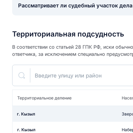
Рассматривает ли судебный участок дел
Территориальная подсудность
В соответствии со статьей 28 ГПК РФ, иски обычн
ответчика, за исключением специально предусмот
Введите улицу или район
ите свое имя
Территориальное деление
Насе
Как вы оцените
я
г. Кызыл
Звер
ите свой номер телефона
участок?
г. Кызыл
Набе