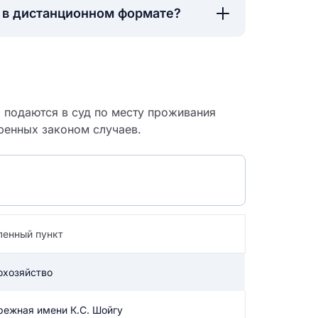
а в дистанционном формате?
о подаются в суд по месту проживания
ренных законом случаев.
ленный пункт
 судебный
охозяйство
режная имени К.С. Шойгу