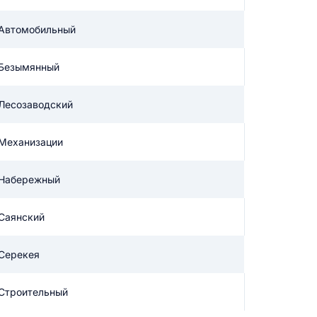
 Автомобильный
икацию отзыва
 Безымянный
 Лесозаводский
 Механизации
ТЗЫВ
 Набережный
 Саянский
 Серекея
 Строительный