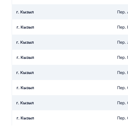
ail
ание населенного пункта
 на отзыв
г. Кызыл
Пер.
разрешить публ
г. Кызыл
Пер.
ЙТИ МЕНЯ
г. Кызыл
Пер.
КРЫТЬ
СОХРАНИТЬ
г. Кызыл
Пер.
решить публикацию отзыва
ОСТАВИТЬ О
г. Кызыл
Пер.
ТАВИТЬ ОТЗЫВ
г. Кызыл
Пер.
г. Кызыл
Пер.
г. Кызыл
Пер.