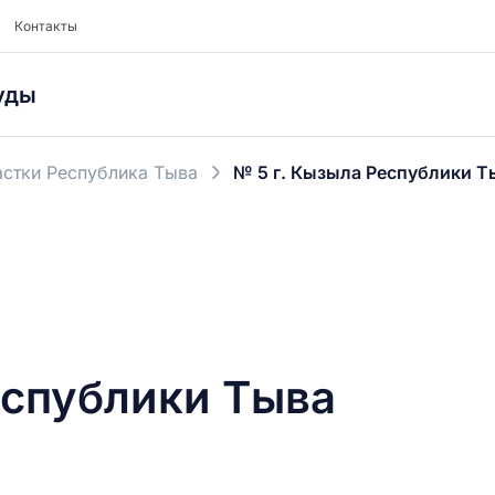
Контакты
уды
стки Республика Тыва
№ 5 г. Кызыла Республики Т
еспублики Тыва