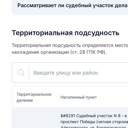
Рассматривает ли судебный участок дел
Территориальная подсудность
Территориальная подсудность определяется место
нахождения организации (ст. 28 ГПК РФ).
Введите улицу или район
ите свое имя
Территориальное
Населенный пункт
деление
Как вы оцените
я
ите свой номер телефона
участок?
&#8291 Судебный участок N 8 - в
проспект Победы (четная сторона
Айвазовского, ул. Биологическая, у