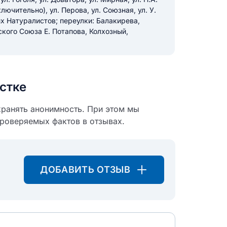
лючительно), ул. Перова, ул. Союзная, ул. У.
ых Натуралистов; переулки: Балакирева,
ского Союза Е. Потапова, Колхозный,
икацию отзыва
стке
хранять анонимность. При этом мы
ТЗЫВ
проверяемых фактов в отзывах.
ДОБАВИТЬ ОТЗЫВ