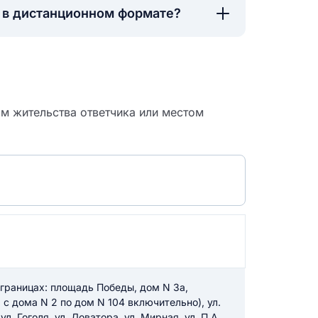
а в дистанционном формате?
м жительства ответчика или местом
 судебный
 границах: площадь Победы, дом N 3а,
 с дома N 2 по дом N 104 включительно), ул.
л. Гоголя, ул. Доватора, ул. Мирная, ул. П.А.