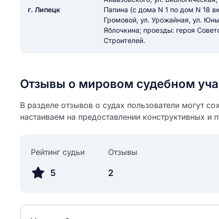
ail
г. Липецк
Папина (с дома N 1 по дом N 18 вк
ание населенного пункта
Громовой, ул. Урожайная, ул. Юн
 на отзыв
Яблочкина; проезды: героя Совет
разрешить публ
Строителей.
ЙТИ МЕНЯ
Отзывы о мировом судебном уча
КРЫТЬ
СОХРАНИТЬ
решить публикацию отзыва
В разделе отзывов о судах пользователи могут со
ОСТАВИТЬ О
настаиваем на предоставлении конструктивных и 
ТАВИТЬ ОТЗЫВ
Рейтинг судьи
Отзывы
5
2