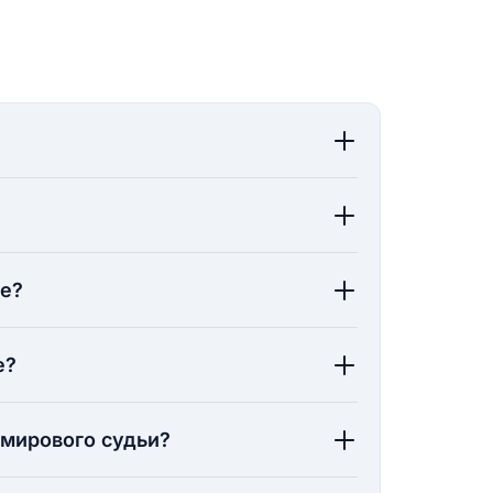
ие?
е?
 мирового судьи?