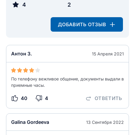
Введите свое имя
4
2
Введите свой e-mail
Введите свой номер телефона
ДОБАВИТЬ ОТЗЫВ
Текст отзыва
Ответ на отзыв
Название населенного пункта
Антон З.
15 Апреля 2021
НАЙТИ МЕНЯ
0/500
По телефону вежливое общение, документы выдали в
0/500
приемные часы.
Как вы оцените судебный участок?
ЗАКРЫТЬ
СОХРАНИТЬ
разрешить публикацию отзыва
40
4
ОТВЕТИТЬ
разрешить публикацию отзыва
ОСТАВИТЬ ОТЗЫВ
Galina Gordeeva
13 Сентября 2022