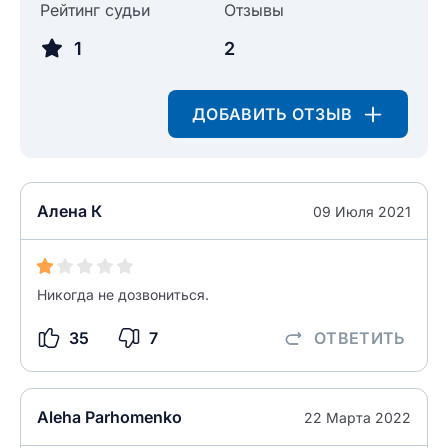
Рейтинг судьи
Отзывы
Введите свое имя
1
2
Введите свой e-mail
Введите свой номер телефона
ДОБАВИТЬ ОТЗЫВ
Текст отзыва
Ответ на отзыв
Название населенного пункта
Алена К
09 Июля 2021
НАЙТИ МЕНЯ
0/500
0/500
Никогда не дозвониться.
Как вы оцените судебный участок?
ЗАКРЫТЬ
СОХРАНИТЬ
разрешить публикацию отзыва
35
7
ОТВЕТИТЬ
разрешить публикацию отзыва
ОСТАВИТЬ ОТЗЫВ
Aleha Parhomenko
22 Марта 2022