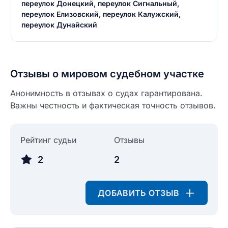
переулок Донецкий, переулок Сигнальный,
переулок Елизовский, переулок Калужский,
переулок Дунайский
Отзывы о мировом судебном участке
Анонимность в отзывах о судах гарантирована.
Важны честность и фактическая точность отзывов.
Рейтинг судьи
Отзывы
Введите свое имя
Введите свое имя
2
2
Введите свой e-mail
Введите свой номер телефона
ДОБАВИТЬ ОТЗЫВ
Текст отзыва