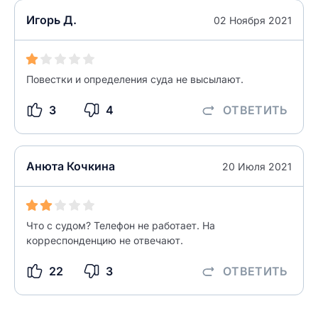
Ответ на отзыв
Название населенного пункта
Игорь Д.
02 Ноября 2021
НАЙТИ МЕНЯ
0/500
Повестки и определения суда не высылают.
0/500
Как вы оцените судебный участок?
3
4
ОТВЕТИТЬ
ЗАКРЫТЬ
СОХРАНИТЬ
разрешить публикацию отзыва
Анюта Кочкина
20 Июля 2021
разрешить публикацию отзыва
ОСТАВИТЬ ОТЗЫВ
ОСТАВИТЬ ОТЗЫВ
Что с судом? Телефон не работает. На
корреспонденцию не отвечают.
22
3
ОТВЕТИТЬ