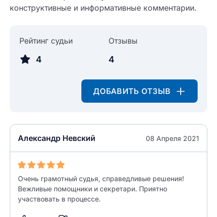
конструктивные и информативные комментарии.
Введите свое имя
Рейтинг судьи
Отзывы
Введите свое имя
4
4
Введите свой e-mail
Введите свой номер телефона
ДОБАВИТЬ ОТЗЫВ
Текст отзыва
Ответ на отзыв
Название населенного пункта
Александр Невский
08 Апреля 2021
НАЙТИ МЕНЯ
0/500
0/500
Очень грамотный судья, справедливые решения!
Как вы оцените судебный участок?
ЗАКРЫТЬ
СОХРАНИТЬ
разрешить публикацию отзыва
Вежливые помощники и секретари. Приятно
участвовать в процессе.