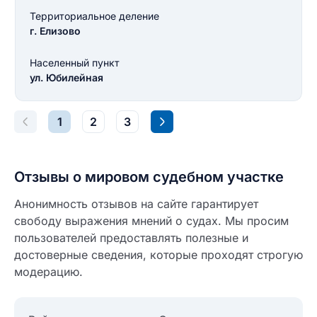
Территориальное деление
Введите свой номер телефона
г. Елизово
Текст отзыва
Населенный пункт
Ответ на отзыв
ул. Юбилейная
Название населенного пункта
1
2
3
НАЙТИ МЕНЯ
0/500
0/500
Отзывы о мировом судебном участке
Как вы оцените судебный участок?
ЗАКРЫТЬ
СОХРАНИТЬ
разрешить публикацию отзыва
Анонимность отзывов на сайте гарантирует
свободу выражения мнений о судах. Мы просим
пользователей предоставлять полезные и
разрешить публикацию отзыва
ОСТАВИТЬ ОТЗЫВ
достоверные сведения, которые проходят строгую
модерацию.
ОСТАВИТЬ ОТЗЫВ