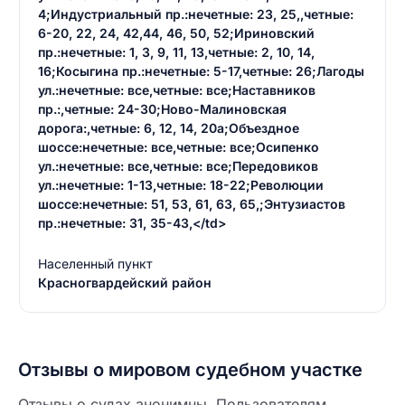
4;Индустриальный пр.:нечетные: 23, 25,,четные:
6-20, 22, 24, 42,44, 46, 50, 52;Ириновский
пр.:нечетные: 1, 3, 9, 11, 13,четные: 2, 10, 14,
16;Косыгина пр.:нечетные: 5-17,четные: 26;Лагоды
ул.:нечетные: все,четные: все;Наставников
пр.:,четные: 24-30;Ново-Малиновская
дорога:,четные: 6, 12, 14, 20а;Объездное
шоссе:нечетные: все,четные: все;Осипенко
ул.:нечетные: все,четные: все;Передовиков
ул.:нечетные: 1-13,четные: 18-22;Революции
шоссе:нечетные: 51, 53, 61, 63, 65,;Энтузиастов
пр.:нечетные: 31, 35-43,</td>
Населенный пункт
Красногвардейский район
Отзывы о мировом судебном участке
Отзывы о судах анонимны. Пользователям