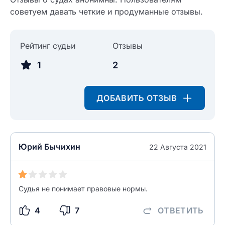
советуем давать четкие и продуманные отзывы.
Введите свое имя
Рейтинг судьи
Отзывы
Введите свое имя
1
2
Введите свой e-mail
Введите свой номер телефона
ДОБАВИТЬ ОТЗЫВ
Текст отзыва
Ответ на отзыв
Название населенного пункта
Юрий Бычихин
22 Августа 2021
НАЙТИ МЕНЯ
0/500
0/500
Судья не понимает правовые нормы.
Как вы оцените судебный участок?
ЗАКРЫТЬ
СОХРАНИТЬ
разрешить публикацию отзыва
4
7
ОТВЕТИТЬ