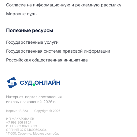
Согласие на информационную и рекламную рассылку
Мировые суды
Полезные ресурсы
Продолжите заполнение
Расторжение брака
Государственные услуги
Государственная система правовой информации
Уже заполнено
Российская общественная инициатива
Шаг 0 из 15
0%
Заявление
№5739564
Интернет-портал составления
ПРОДОЛЖИТЬ ЗАПОЛНЕНИЕ
исковых заявлений, 2026 г.
Версия 18.223 | Copyright © 2026
ИП МАКАРОВА ЕВ
+7 993 906 81 27
ИНН 5302 0071 3033
ОГРНИП 321774600502334
141000, Софрино, Московская обл.