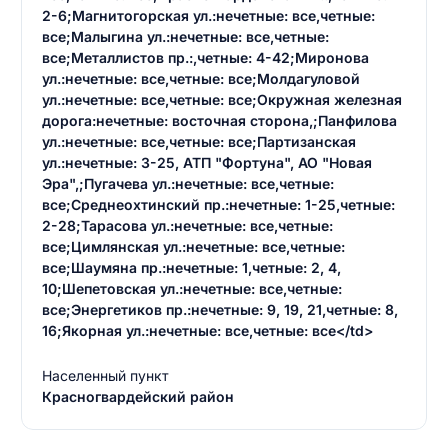
2-6;Магнитогорская ул.:нечетные: все,четные:
все;Малыгина ул.:нечетные: все,четные:
все;Металлистов пр.:,четные: 4-42;Миронова
ул.:нечетные: все,четные: все;Молдагуловой
ул.:нечетные: все,четные: все;Окружная железная
дорога:нечетные: восточная сторона,;Панфилова
ул.:нечетные: все,четные: все;Партизанская
ул.:нечетные: 3-25, АТП "Фортуна", АО "Новая
Эра",;Пугачева ул.:нечетные: все,четные:
все;Среднеохтинский пр.:нечетные: 1-25,четные:
2-28;Тарасова ул.:нечетные: все,четные:
все;Цимлянская ул.:нечетные: все,четные:
все;Шаумяна пр.:нечетные: 1,четные: 2, 4,
10;Шепетовская ул.:нечетные: все,четные:
все;Энергетиков пр.:нечетные: 9, 19, 21,четные: 8,
16;Якорная ул.:нечетные: все,четные: все</td>
Населенный пункт
Красногвардейский район