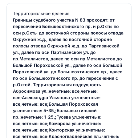
Территориальное деление
Границы судебного участка N 83 проходят: от
пересечения Большеохтинского пр. и р.Охты по
оси р.Охты до восточной стороны полосы отвода
Окружной ж.д., далее по восточной стороне
полосы отвода Окружной ж.д. до Партизанской
ул., далее по оси Партизанской ул. до
пр.Металлистов, далее по оси пр.Металлистов до
Большой Пороховской ул., далее по оси Большой
Пороховской ул. до Большеохтинского пр., далее
по оси Большеохтинского пр. до пересечения с
р.Охтой. Территориальная подсудность -
Абросимова ул.:нечетные: все,четные:
все;Александра Ульянова ул.:нечетные:
все,четные: все;Большая Пороховская
ул.:нечетные: 5-35,;Большеохтинский
пр.:нечетные: 1-25,;Гусева ул.:нечетные:
все,четные: все;Комарова ул.:нечетные:
все,четные: все;Конторская ул.:нечетные:
все,четные: все;Красногвардейская пл.:,четные: