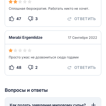
Как вы оцените судебный участок?
ЗАКРЫТЬ
СОХРАНИТЬ
разрешить публикацию отзыва
Сплошная бюрократия. Работать никто не хочет.
47
3
ОТВЕТИТЬ
разрешить публикацию отзыва
ОСТАВИТЬ ОТЗЫВ
Merabi Ergemlidze
17 Сентября 2022
ОСТАВИТЬ ОТЗЫВ
Просто ужас не дозвониться сюда годами
48
2
ОТВЕТИТЬ
Вопросы и ответы
Как подать заявление мировому судье?