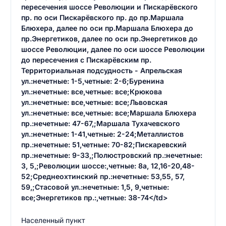
пересечения шоссе Революции и Пискарёвского
пр. по оси Пискарёвского пр. до пр.Маршала
Блюхера, далее по оси пр.Маршала Блюхера до
пр.Энергетиков, далее по оси пр.Энергетиков до
шоссе Революции, далее по оси шоссе Революции
до пересечения с Пискарёвским пр.
Территориальная подсудность - Апрельская
ул.:нечетные: 1-5,четные: 2-6;Буренина
ул.:нечетные: все,четные: все;Крюкова
ул.:нечетные: все,четные: все;Львовская
ул.:нечетные: все,четные: все;Маршала Блюхера
пр.:нечетные: 47-67,;Маршала Тухачевского
ул.:нечетные: 1-41,четные: 2-24;Металлистов
пр.:нечетные: 51,четные: 70-82;Пискаревский
пр.:нечетные: 9-33,;Полюстровский пр.:нечетные:
3, 5,;Революции шоссе:,четные: 8а, 12,16-20,48-
52;Среднеохтинский пр.:нечетные: 53,55, 57,
59,;Стасовой ул.:нечетные: 1,5, 9,четные:
все;Энергетиков пр.:,четные: 38-74</td>
Населенный пункт