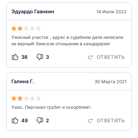
Введите свой e-mail
Эдуардо Гаанкин
14 Июля 2022
Введите свой номер телефона
Текст отзыва
Ужасный участок , адрес в судебном деле написали
Ответ на отзыв
не верный! Хамское отношение в канцедярии!
Название населенного пункта
38
3
ОТВЕТИТЬ
НАЙТИ МЕНЯ
0/500
0/500
Галина Г.
30 Марта 2021
Как вы оцените судебный участок?
ЗАКРЫТЬ
СОХРАНИТЬ
разрешить публикацию отзыва
Ужас. Персонал грубит и оскорбляет.
разрешить публикацию отзыва
ОСТАВИТЬ ОТЗЫВ
49
2
ОТВЕТИТЬ
ОСТАВИТЬ ОТЗЫВ