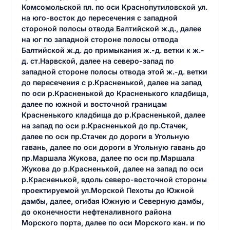
Комсомольской пл. по оси Краснопутиловской ул.
на юго-восток до пересечения с западной
стороной полосы отвода Балтийской ж.д., далее
на юг по западной стороне полосы отвода
Балтийской ж.д. до примыкания ж.-д. ветки к ж.-
д. ст.Нарвской, далее на северо-запад по
западной стороне полосы отвода этой ж.-д. ветки
до пересечения с р.Красненькой, далее на запад
по оси р.Красненькой до Красненького кладбища,
далее по южной и восточной границам
Красненького кладбища до р.Красненькой, далее
на запад по оси р.Красненькой до пр.Стачек,
далее по оси пр.Стачек до дороги в Угольную
гавань, далее по оси дороги в Угольную гавань до
пр.Маршала Жукова, далее по оси пр.Маршала
Жукова до р.Красненькой, далее на запад по оси
р.Красненькой, вдоль северо-восточной стороны
проектируемой ул.Морской Пехоты до Южной
дамбы, далее, огибая Южную и Северную дамбы,
до оконечности нефтеналивного района
Морского порта, далее по оси Морского кан. и по