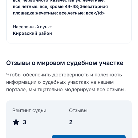
все,четные: все, кроме 44-48;Элеваторная
площадка:нечетные: все,четные: все</td>
Населенный пункт
Кировский район
Введите свое имя
Введите свое имя
Отзывы о мировом судебном участке
Введите свой e-mail
Чтобы обеспечить достоверность и полезность
информации о судебных участках на нашем
Введите свой номер телефона
портале, мы тщательно модерируем все отзывы.
Текст отзыва
Ответ на отзыв
Название населенного пункта
Рейтинг судьи
Отзывы
3
2
НАЙТИ МЕНЯ
0/500