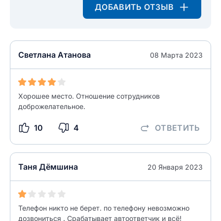
ДОБАВИТЬ ОТЗЫВ
0/500
Как вы оцените судебный участок?
ЗАКРЫТЬ
СОХРАНИТЬ
разрешить публикацию отзыва
Светлана Атанова
08 Марта 2023
разрешить публикацию отзыва
ОСТАВИТЬ ОТЗЫВ
Хорошее место. Отношение сотрудников
ОСТАВИТЬ ОТЗЫВ
доброжелательное.
10
4
ОТВЕТИТЬ
Таня Дёмшина
20 Января 2023
Телефон никто не берет. по телефону невозможно
дозвониться . Срабатывает автоответчик и всё!