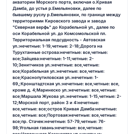
акватории Морского порта, включая о.Кривая
Дамба, до устья р.Емельяновки, далее по
бывшему руслу р.Емельяновки, по границе между
территориями Кировского завода и завода
"Северная верфь" до Корабельной ул., далее по
оси Корабельной ул. до Комсомольской пл.
Территориальная подсудность - Автовская
ул.:нечетные: 1-19,четные: 2-18;Дорога на
Турухтанные острова:нечетные: все,четные:
все;Зайцева:нечетные: 1-11,четные: 2-
10;Зенитчиков ул.:нечетные: все,четные:
все;Корабельная ул.:нечетные: все,четные:
все;Краснопутиловская ул.:нечетные: 1-
69,;Кронштадтская ул.:нечетные: все,четные: все,
кроме д. 4;Маринеско ул.:нечетные: все,четные:
все;Маршала Жукова ул.:нечетные: 1-15,четные: 2-
12;Морской порт, район 3 и 4:нечетные:
все,четные: все;остров Кривая Дамба:нечетные:
все,четные: все;Портовая:нечетные: все,четные:
все;пр. Стачек:нечетные: 57-79,четные: 76-
98;Угольная гавань:нечетные: все,четные:
все;Червонного Казачества ул.:нечетные: