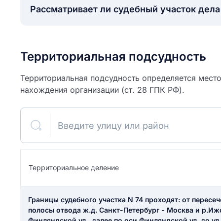
Рассматривает ли судебный участок дел
Территориальная подсудность
Территориальная подсудность определяется место
нахождения организации (ст. 28 ГПК РФ).
Введите улицу или район
ите свое имя
Территориальное деление
Как вы оцените
я
ите свой номер телефона
участок?
Границы судебного участка N 74 проходят: от пересе
полосы отвода ж.д. Санкт-Петербург - Москва и р.И
Финляндской ул., далее по оси Финляндской ул. до ул