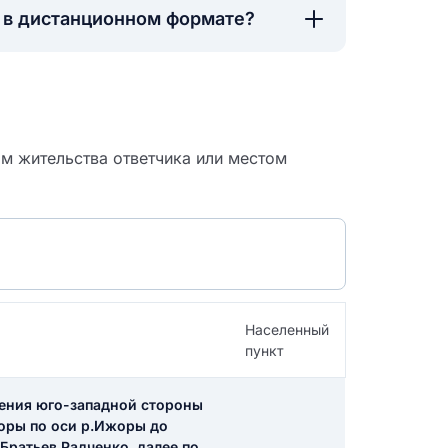
а в дистанционном формате?
м жительства ответчика или местом
Населенный
пункт
 судебный
чения юго-западной стороны
жоры по оси р.Ижоры до
.Братьев Радченко, далее по