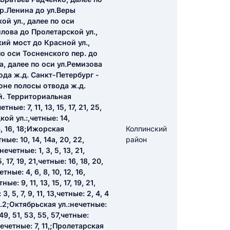
пр.Ленина до ул.Веры
ой ул., далее по оси
илова до Пролетарской ул.,
икацию отзыва
ий мост до Красной ул.,
по оси Тосненского пер. до
а, далее по оси ул.Ремизова
да ж.д. Санкт-Петербург -
оне полосы отвода ж.д.
й. Территориальная
е: 7, 11, 13, 15, 17, 21, 25,
ТЗЫВ
кой ул.:,четные: 14,
14, 16, 18;Ижорская
Колпинский
ые: 10, 14, 14а, 20, 22,
район
ечетные: 1, 3, 5, 13, 21,
17, 19, 21,четные: 16, 18, 20,
ные: 4, 6, 8, 10, 12, 16,
е: 9, 11, 13, 15, 17, 19, 21,
 5, 7, 9, 11, 13,четные: 2, 4, 4
 18 к.2;Октябрьская ул.:нечетные:
, 49, 51, 53, 55, 57,четные:
нечетные: 7, 11,;Пролетарская