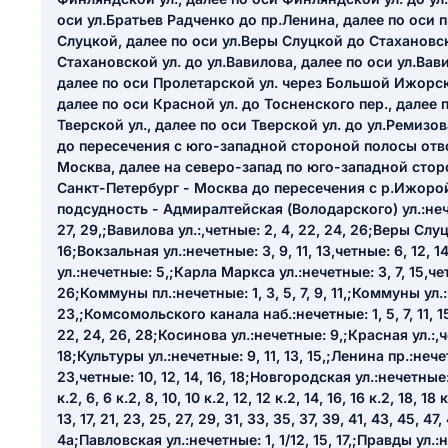
ail
оси ул.Братьев Радченко до пр.Ленина, далее по оси 
ание населенного пункта
Слуцкой, далее по оси ул.Веры Слуцкой до Стахановск
 на отзыв
Стахановской ул. до ул.Вавилова, далее по оси ул.Вав
разрешить публ
далее по оси Пролетарской ул. через Большой Ижорск
ЙТИ МЕНЯ
далее по оси Красной ул. до Тосненского пер., далее 
Тверской ул., далее по оси Тверской ул. до ул.Ремизов
до пересечения с юго-западной стороной полосы отво
Москва, далее на северо-запад по юго-западной стор
КРЫТЬ
СОХРАНИТЬ
Санкт-Петербург - Москва до пересечения с р.Ижоро
подсудность - Адмиралтейская (Володарского) ул.:нечетны
решить публикацию отзыва
ОСТАВИТЬ О
27, 29,;Вавилова ул.:,четные: 2, 4, 22, 24, 26;Веры Слуц
16;Вокзальная ул.:нечетные: 3, 9, 11, 13,четные: 6, 12, 
ул.:нечетные: 5,;Карла Маркса ул.:нечетные: 3, 7, 15,четн
ТАВИТЬ ОТЗЫВ
26;Коммуны пл.:нечетные: 1, 3, 5, 7, 9, 11,;Коммуны ул.:н
23,;Комсомольского канала наб.:нечетные: 1, 5, 7, 11, 15, 
22, 24, 26, 28;Косинова ул.:нечетные: 9,;Красная ул.:,чет
18;Культуры ул.:нечетные: 9, 11, 13, 15,;Ленина пр.:нечетны
23,четные: 10, 12, 14, 16, 18;Новгородская ул.:нечетные: 3,
к.2, 6, 6 к.2, 8, 10, 10 к.2, 12, 12 к.2, 14, 16, 16 к.2, 18,
13, 17, 21, 23, 25, 27, 29, 31, 33, 35, 37, 39, 41, 43, 45, 47
4а;Павловская ул.:нечетные: 1, 1/12, 15, 17,;Правды ул.: