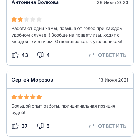
Введите свой номер телефона
Антонина Волкова
28 Июля 2023
Текст отзыва
Ответ на отзыв
Название населенного пункта
Работают одни хамы, повышают голос при каждом
удобном случае!!! Вообще не приветливы, ходят с
мордой- кирпячем! Отношение как к уголовникам!
НАЙТИ МЕНЯ
0/500
43
4
ОТВЕТИТЬ
0/500
Как вы оцените судебный участок?
ЗАКРЫТЬ
СОХРАНИТЬ
разрешить публикацию отзыва
Сергей Морозов
13 Июня 2021
разрешить публикацию отзыва
ОСТАВИТЬ ОТЗЫВ
Большой опыт работы, принципиальная позиция
судей!
ОСТАВИТЬ ОТЗЫВ
37
5
ОТВЕТИТЬ