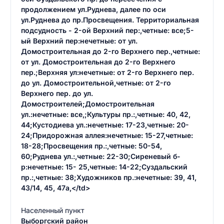
продолжением ул.Руднева, далее по оси
ул.Руднева до пр.Просвещения. Территориальная
подсудность - 2-ой Верхний пер:,четные: все;5-
ый Верхний пер:нечетные: от ул.
Домостроительная до 2-го Верхнего пер.,четные:
от ул. Домостроительная до 2-го Верхнего
пер.;Верхняя ул:нечетные: от 2-го Верхнего пер.
до ул. Домостроительной,четные: от 2-го
Верхнего пер. до ул.
Домостроителей;Домостроительная
ул.:нечетные: все,;Культуры пр.:,четные: 40, 42,
44;Кустодиева ул.:нечетные: 17-23,четные: 20-
24;Придорожная аллея:нечетные: 15-27,четные:
18-28;Просвещения пр.:,четные: 50-54,
60;Руднева ул.:,четные: 22-30;Сиреневый б-
р:нечетные: 15- 25,четные: 14-22;Суздальский
пр.:,четные: 38;Художников пр.:нечетные: 39, 41,
43/14, 45, 47а,</td>
Населенный пункт
Выборгский район