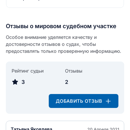
Отзывы о мировом судебном участке
Введите свое имя
Особое внимание уделяется качеству и
Введите свое имя
достоверности отзывов о судах, чтобы
предоставлять только проверенную информацию.
Введите свой e-mail
Введите свой номер телефона
Рейтинг судьи
Отзывы
Текст отзыва
3
2
Ответ на отзыв
Название населенного пункта
ДОБАВИТЬ ОТЗЫВ
НАЙТИ МЕНЯ
0/500
0/500
Как вы оцените судебный участок?
ЗАКРЫТЬ
СОХРАНИТЬ
разрешить публикацию отзыва
Татьяна Яковлева
20 Апреля 2021