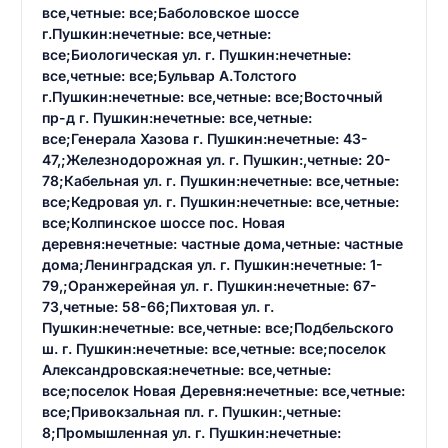
все,четные: все;Баболовское шоссе
г.Пушкин:нечетные: все,четные:
все;Биологическая ул. г. Пушкин:нечетные:
все,четные: все;Бульвар А.Толстого
г.Пушкин:нечетные: все,четные: все;Восточный
пр-д г. Пушкин:нечетные: все,четные:
все;Генерала Хазова г. Пушкин:нечетные: 43-
47,;Железнодорожная ул. г. Пушкин:,четные: 20-
78;Кабельная ул. г. Пушкин:нечетные: все,четные:
все;Кедровая ул. г. Пушкин:нечетные: все,четные:
все;Колпинское шоссе пос. Новая
деревня:нечетные: частные дома,четные: частные
дома;Ленинградская ул. г. Пушкин:нечетные: 1-
79,;Оранжерейная ул. г. Пушкин:нечетные: 67-
73,четные: 58-66;Пихтовая ул. г.
Пушкин:нечетные: все,четные: все;Подбельского
ш. г. Пушкин:нечетные: все,четные: все;поселок
Александровская:нечетные: все,четные:
все;поселок Новая Деревня:нечетные: все,четные:
все;Привокзальная пл. г. Пушкин:,четные:
8;Промышленная ул. г. Пушкин:нечетные: