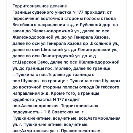
Территориальное деление
Границы судебного участка N 177 проходят: от
пересечения восточной стороны полосы отвода
Витебского направления ж.д. и Рубежной дор. на
запад до Железнодорожной ул., далее по оси
Железнодорожной ул. до ул.Генерала Хазова,
далее по оси ул.Генерала Хазова до Школьной ул.,
далее по оси Школьной ул. до Ленинградской ул.,
далее по оси Ленинградской ул. до ж.д.
ст.Царское Село, далее по оси Железнодорожной
ул. до границы пос.Тярлево, далее по границе
г.Пушкина с пос.Тярлево до границы с
пос.Шушары, по границе г.Пушкина с пос.Шушары
до восточной стороны полосы отвода Витебского
направления ж.д. Кроме того, в границы
судебного участка N 177 входит
пос.Александровская. Территориальная
подсудность - 1-6 Советская ул. г.
Пушкин:нечетные: все,четные: все;Автомобильная
ул. г. Пушкин:нечетные: все,четные:
все;Ахматовская ул. г. Пушкин:нечетные: