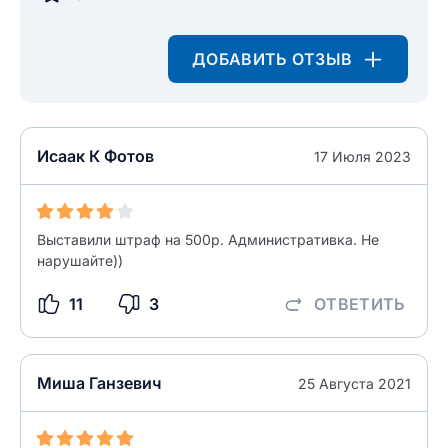
НАЙТИ МЕНЯ
0/500
0/500
ДОБАВИТЬ ОТЗЫВ
Как вы оцените судебный участок?
ЗАКРЫТЬ
СОХРАНИТЬ
разрешить публикацию отзыва
Исаак К Фотов
17 Июля 2023
разрешить публикацию отзыва
ОСТАВИТЬ ОТЗЫВ
Выставили штраф на 500р. Административка. Не
ОСТАВИТЬ ОТЗЫВ
нарушайте))
11
3
ОТВЕТИТЬ
Миша Ганзевич
25 Августа 2021