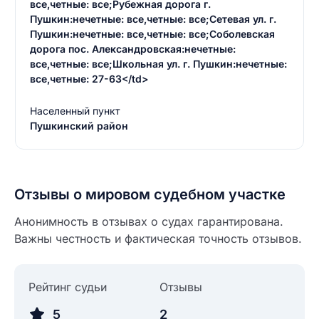
все,четные: все;Рубежная дорога г.
Пушкин:нечетные: все,четные: все;Сетевая ул. г.
Пушкин:нечетные: все,четные: все;Соболевская
дорога пос. Александровская:нечетные:
все,четные: все;Школьная ул. г. Пушкин:нечетные:
все,четные: 27-63</td>
Населенный пункт
Пушкинский район
Введите свое имя
Введите свое имя
Отзывы о мировом судебном участке
Введите свой e-mail
Анонимность в отзывах о судах гарантирована.
Введите свой номер телефона
Важны честность и фактическая точность отзывов.
Текст отзыва
Ответ на отзыв
Название населенного пункта
Рейтинг судьи
Отзывы
5
2