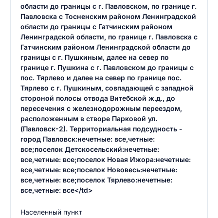
области до границы с г. Павловском, по границе г.
Павловска с Тосненским районом Ленинградской
области до границы с Гатчинским районом
Ленинградской области, по границе г. Павловска с
Гатчинским районом Ленинградской области до
границы с г. Пушкиным, далее на север по
границе г. Пушкина с г. Павловском до границы с
пос. Тярлево и далее на север по границе пос.
Тярлево с г. Пушкиным, совпадающей с западной
стороной полосы отвода Витебской ж.д., до
пересечения с железнодорожным переездом,
расположенным в створе Парковой ул.
(Павловск-2). Территориальная подсудность -
город Павловск:нечетные: все,четные:
все;поселок Детскосельский:нечетные:
все,четные: все;поселок Новая Ижора:нечетные:
все,четные: все;поселок Нововесь:нечетные:
все,четные: все;поселок Тярлево:нечетные:
все,четные: все</td>
Населенный пункт