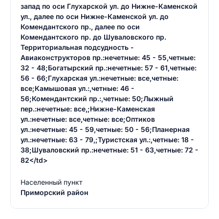
запад по оси Глухарской ул. до Нижне-Каменской
ул., далее по оси Нижне-Каменской ул. до
Комендантского пр., далее по оси
Комендантского пр. до Шуваловского пр.
Территориальная подсудность -
Авиаконструкторов пр.:нечетные: 45 - 55,четные:
32 - 48;Богатырский пр.:нечетные: 57 - 61,четные:
56 - 66;Глухарская ул.:нечетные: все,четные:
все;Камышовая ул.:,четные: 46 -
56;Комендантский пр.:,четные: 50;Лыжный
пер.:нечетные: все,;Нижне-Каменская
ул.:нечетные: все,четные: все;Оптиков
ул.:нечетные: 45 - 59,четные: 50 - 56;Планерная
ул.:нечетные: 63 - 79,;Туристская ул.:,четные: 18 -
38;Шуваловский пр.:нечетные: 51 - 63,четные: 72 -
82</td>
Населенный пункт
Приморский район