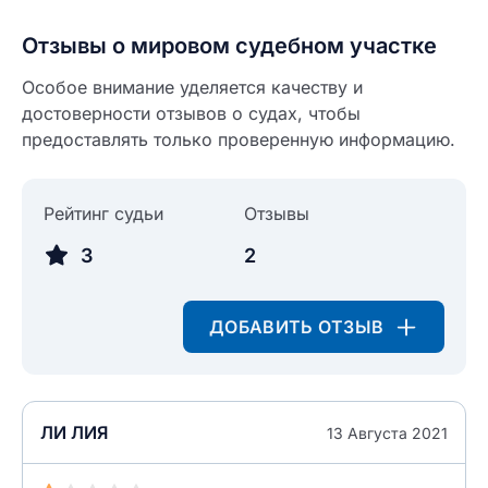
Отзывы о мировом судебном участке
Введите свое имя
Особое внимание уделяется качеству и
Введите свое имя
достоверности отзывов о судах, чтобы
предоставлять только проверенную информацию.
Введите свой e-mail
Введите свой номер телефона
Рейтинг судьи
Отзывы
Текст отзыва
3
2
Ответ на отзыв
Название населенного пункта
ДОБАВИТЬ ОТЗЫВ
НАЙТИ МЕНЯ
0/500
0/500
Как вы оцените судебный участок?
ЗАКРЫТЬ
СОХРАНИТЬ
ЛИ ЛИЯ
разрешить публикацию отзыва
13 Августа 2021