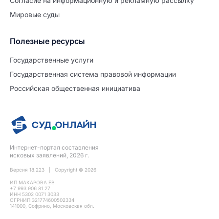
Согласие на информационную и рекламную рассылку
Мировые суды
Полезные ресурсы
Продолжите заполнение
Расторжение брака
Государственные услуги
Государственная система правовой информации
Уже заполнено
Российская общественная инициатива
Шаг 0 из 15
0%
Заявление
№5719439
Интернет-портал составления
ПРОДОЛЖИТЬ ЗАПОЛНЕНИЕ
исковых заявлений, 2026 г.
Версия 18.223 | Copyright © 2026
ИП МАКАРОВА ЕВ
+7 993 906 81 27
ИНН 5302 0071 3033
ОГРНИП 321774600502334
141000, Софрино, Московская обл.