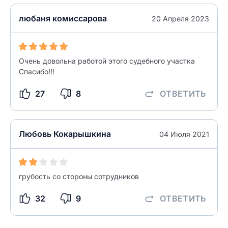
ЗАКРЫТЬ
СОХРАНИТЬ
разрешить публикацию отзыва
любаня комиссарова
20 Апреля 2023
разрешить публикацию отзыва
ОСТАВИТЬ ОТЗЫВ
Очень довольна работой этого судебного участка
Спасибо!!!
ОСТАВИТЬ ОТЗЫВ
27
8
ОТВЕТИТЬ
Любовь Кокарышкина
04 Июля 2021
грубость со стороны сотрудников
32
9
ОТВЕТИТЬ