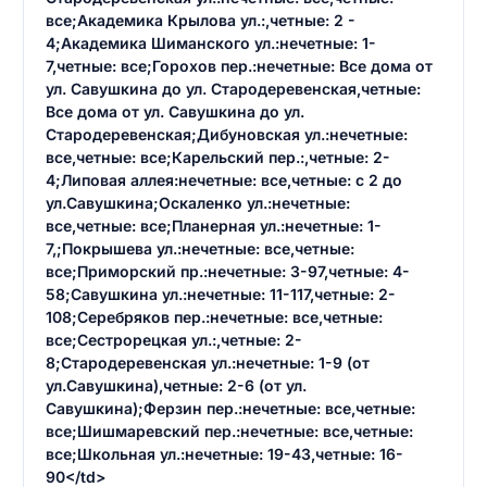
все;Академика Крылова ул.:,четные: 2 -
4;Академика Шиманского ул.:нечетные: 1-
7,четные: все;Горохов пер.:нечетные: Все дома от
ул. Савушкина до ул. Стародеревенская,четные:
Все дома от ул. Савушкина до ул.
Стародеревенская;Дибуновская ул.:нечетные:
все,четные: все;Карельский пер.:,четные: 2-
4;Липовая аллея:нечетные: все,четные: с 2 до
ул.Савушкина;Оскаленко ул.:нечетные:
все,четные: все;Планерная ул.:нечетные: 1-
7,;Покрышева ул.:нечетные: все,четные:
все;Приморский пр.:нечетные: 3-97,четные: 4-
58;Савушкина ул.:нечетные: 11-117,четные: 2-
108;Серебряков пер.:нечетные: все,четные:
все;Сестрорецкая ул.:,четные: 2-
8;Стародеревенская ул.:нечетные: 1-9 (от
ул.Савушкина),четные: 2-6 (от ул.
Савушкина);Ферзин пер.:нечетные: все,четные:
все;Шишмаревский пер.:нечетные: все,четные:
все;Школьная ул.:нечетные: 19-43,четные: 16-
90</td>