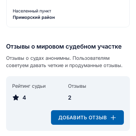
Населенный пункт
Приморский район
Введите свое имя
Введите свое имя
Отзывы о мировом судебном участке
Введите свой e-mail
Отзывы о судах анонимны. Пользователям
советуем давать четкие и продуманные отзывы.
Введите свой номер телефона
Текст отзыва
Рейтинг судьи
Отзывы
Ответ на отзыв
Название населенного пункта
4
2
НАЙТИ МЕНЯ
0/500
ДОБАВИТЬ ОТЗЫВ
0/500
Как вы оцените судебный участок?