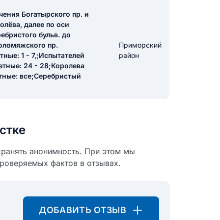
чения Богатырского пр. и
олёва, далее по оси
икацию отзыва
ребристого бульв. до
Коломяжского пр.
Приморский
ные: 1 - 7,;Испытателей
район
четные: 24 - 28;Королева
етные: все;Серебристый
ТЗЫВ
стке
хранять анонимность. При этом мы
проверяемых фактов в отзывах.
ДОБАВИТЬ ОТЗЫВ