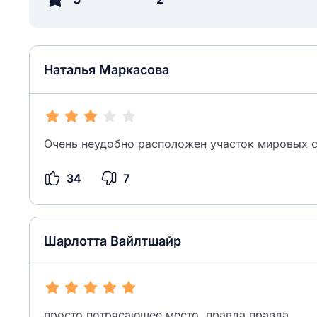
Наталья Маркасова
Очень неудобно расположен участок мировых 
34
7
Шарлотта Вайлтшайр
просто потрясающее место, правда правда