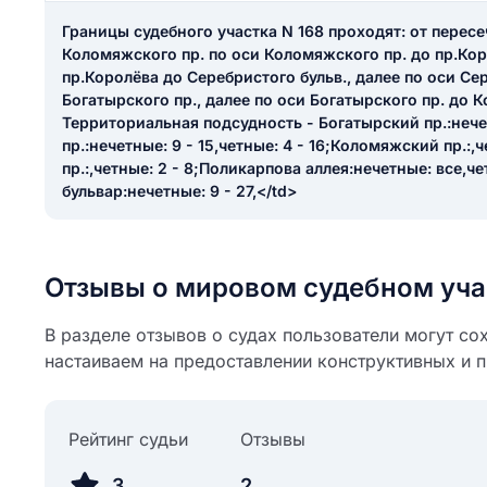
ail
Границы судебного участка N 168 проходят: от пересе
ание населенного пункта
 на отзыв
Коломяжского пр. по оси Коломяжского пр. до пр.Кор
разрешить публ
пр.Королёва до Серебристого бульв., далее по оси Се
Богатырского пр., далее по оси Богатырского пр. до 
ЙТИ МЕНЯ
Территориальная подсудность - Богатырский пр.:нечет
пр.:нечетные: 9 - 15,четные: 4 - 16;Коломяжский пр.:,
пр.:,четные: 2 - 8;Поликарпова аллея:нечетные: все,ч
бульвар:нечетные: 9 - 27,</td>
КРЫТЬ
СОХРАНИТЬ
решить публикацию отзыва
ОСТАВИТЬ О
Отзывы о мировом судебном уча
ТАВИТЬ ОТЗЫВ
В разделе отзывов о судах пользователи могут со
настаиваем на предоставлении конструктивных и 
Рейтинг судьи
Отзывы
3
2