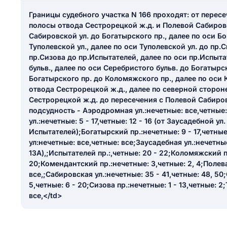
ail
Границы судебного участка N 166 проходят: от перес
ание населенного пункта
 на отзыв
полосы отвода Сестрорецкой ж.д. и Полевой Сабировс
разрешить публ
Сабировской ул. до Богатырского пр., далее по оси Бо
Туполевской ул., далее по оси Туполевской ул. до пр.С
ЙТИ МЕНЯ
пр.Сизова до пр.Испытателей, далее по оси пр.Испыт
бульв., далее по оси Серебристого бульв. до Богатырск
Богатырского пр. до Коломяжского пр., далее по оси
отвода Сестрорецкой ж.д., далее по северной сторон
КРЫТЬ
СОХРАНИТЬ
Сестрорецкой ж.д. до пересечения с Полевой Сабиро
решить публикацию отзыва
ОСТАВИТЬ О
подсудность - Аэродромная ул.:нечетные: все,четные
ул.:нечетные: 5 - 17,четные: 12 - 16 (от Заусадебной ул.
Испытателей);Богатырский пр.:нечетные: 9 - 17,четные:
ТАВИТЬ ОТЗЫВ
ул:нечетные: все,четные: все;Заусадебная ул.:нечетные
13А),;Испытателей пр.:,четные: 20 - 22;Коломяжский пр
20;Комендантский пр.:нечетные: 3,четные: 2, 4;Полев
все,;Сабировская ул.:нечетные: 35 - 41,четные: 48, 5
5,четные: 6 - 20;Сизова пр.:нечетные: 1 - 13,четные: 2
все,</td>