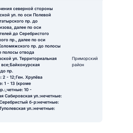
ечения северной стороны
кой ул. по оси Полевой
икацию отзыва
гатырского пр. до
изова, далее по оси
ателей до Серебристого
ого пр., далее по оси
 Коломяжского пр. до полосы
е полосы отвода
вской ул. Территориальная
Приморский
ТЗЫВ
: все;Байконурская
район
 до пр.
 2 - 12;Ген. Хрулёва
: 1 - 13 (кроме
.:,четные: 10 -
ая Сабировская ул.:нечетные:
0;Серебристый б-р:нечетные:
;Туполевская ул.:нечетные: