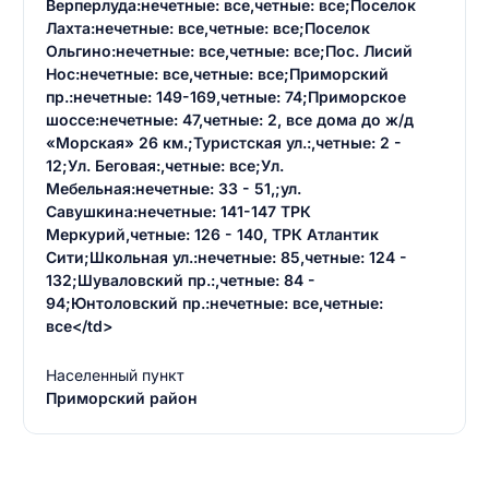
Верперлуда:нечетные: все,четные: все;Поселок
Лахта:нечетные: все,четные: все;Поселок
Ольгино:нечетные: все,четные: все;Пос. Лисий
Нос:нечетные: все,четные: все;Приморский
пр.:нечетные: 149-169,четные: 74;Приморское
шоссе:нечетные: 47,четные: 2, все дома до ж/д
Введите свое имя
«Морская» 26 км.;Туристская ул.:,четные: 2 -
12;Ул. Беговая:,четные: все;Ул.
Введите свое имя
Мебельная:нечетные: 33 - 51,;ул.
Савушкина:нечетные: 141-147 ТРК
Введите свой e-mail
Меркурий,четные: 126 - 140, ТРК Атлантик
Введите свой номер телефона
Сити;Школьная ул.:нечетные: 85,четные: 124 -
132;Шуваловский пр.:,четные: 84 -
Текст отзыва
94;Юнтоловский пр.:нечетные: все,четные:
все</td>
Ответ на отзыв
Название населенного пункта
Населенный пункт
Приморский район
НАЙТИ МЕНЯ
0/500
0/500