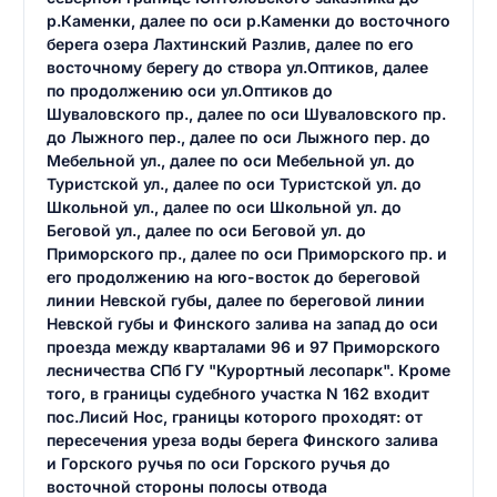
р.Каменки, далее по оси р.Каменки до восточного
берега озера Лахтинский Разлив, далее по его
восточному берегу до створа ул.Оптиков, далее
по продолжению оси ул.Оптиков до
Шуваловского пр., далее по оси Шуваловского пр.
до Лыжного пер., далее по оси Лыжного пер. до
Мебельной ул., далее по оси Мебельной ул. до
Туристской ул., далее по оси Туристской ул. до
Школьной ул., далее по оси Школьной ул. до
Беговой ул., далее по оси Беговой ул. до
Приморского пр., далее по оси Приморского пр. и
его продолжению на юго-восток до береговой
линии Невской губы, далее по береговой линии
Невской губы и Финского залива на запад до оси
проезда между кварталами 96 и 97 Приморского
лесничества СПб ГУ "Курортный лесопарк". Кроме
того, в границы судебного участка N 162 входит
пос.Лисий Нос, границы которого проходят: от
пересечения уреза воды берега Финского залива
и Горского ручья по оси Горского ручья до
восточной стороны полосы отвода