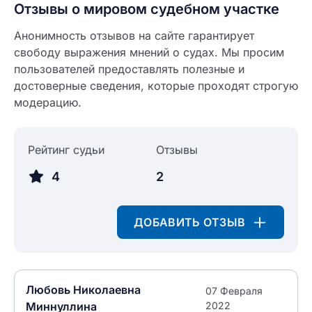
Как вы оцените судебный участок?
ЗАКРЫТЬ
СОХРАНИТЬ
Отзывы о мировом судебном участке
разрешить публикацию отзыва
Анонимность отзывов на сайте гарантирует
свободу выражения мнений о судах. Мы просим
разрешить публикацию отзыва
пользователей предоставлять полезные и
ОСТАВИТЬ ОТЗЫВ
достоверные сведения, которые проходят строгую
модерацию.
ОСТАВИТЬ ОТЗЫВ
Рейтинг судьи
Отзывы
4
2
ДОБАВИТЬ ОТЗЫВ
Любовь Николаевна
07 Февраля
Миннуллина
2022