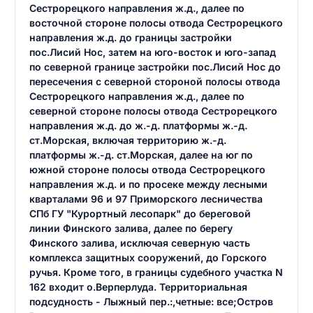
Сестрорецкого направления ж.д., далее по
восточной стороне полосы отвода Сестрорецкого
направления ж.д. до границы застройки
пос.Лисий Нос, затем на юго-восток и юго-запад
по северной границе застройки пос.Лисий Нос до
пересечения с северной стороной полосы отвода
Сестрорецкого направления ж.д., далее по
северной стороне полосы отвода Сестрорецкого
направления ж.д. до ж.-д. платформы ж.-д.
ст.Морская, включая территорию ж.-д.
платформы ж.-д. ст.Морская, далее на юг по
южной стороне полосы отвода Сестрорецкого
направления ж.д. и по просеке между лесными
кварталами 96 и 97 Приморского лесничества
СПб ГУ "Курортный лесопарк" до береговой
линии Финского залива, далее по берегу
Финского залива, исключая северную часть
комплекса защитных сооружений, до Горского
ручья. Кроме того, в границы судебного участка N
162 входит о.Верперлуда. Территориальная
подсудность - Лыжный пер.:,четные: все;Остров