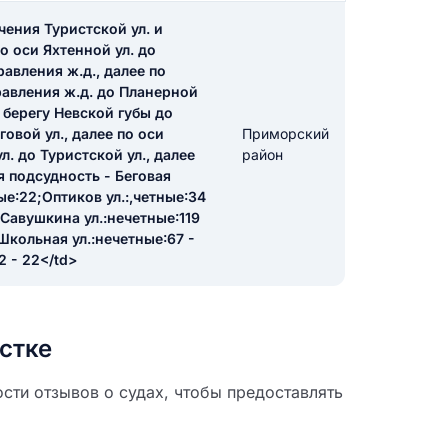
чения Туристской ул. и
по оси Яхтенной ул. до
икацию отзыва
авления ж.д., далее по
авления ж.д. до Планерной
о берегу Невской губы до
овой ул., далее по оси
Приморский
л. до Туристской ул., далее
район
я подсудность - Беговая
ные:22;Оптиков ул.:,четные:34
ТЗЫВ
;Савушкина ул.:нечетные:119
;Школьная ул.:нечетные:67 -
2 - 22</td>
стке
сти отзывов о судах, чтобы предоставлять