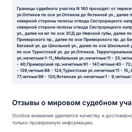
ail
Границы судебного участка N 160 проходят: от пересе
ание населенного пункта
 на отзыв
ул.Оптиков по оси ул.Оптиков до Яхтенной ул., далее 
разрешить публ
северной стороны полосы отвода Сестрорецкого напр
северной стороне полосы отвода Сестрорецкого напр
ЙТИ МЕНЯ
ул., далее на юг по оси ЗСД до Невской губы, далее п
Приморского пр., далее по оси Приморского пр. до Бег
Беговой ул. до Школьной ул., далее по оси Школьной у
по оси Туристской ул. до ул.Оптиков. Территориальна
КРЫТЬ
СОХРАНИТЬ
ул.:нечетные:1-11,;Мебельная ул.:нечетные:11 - 25,чет
решить публикацию отзыва
ОСТАВИТЬ О
- 40;Приморский пр.:нечетные:91 - 147,четные:40 - 72
- 139,четные:88 - 124;Туристская ул.:нечетные:11 - 15,
77,четные:98 - 120;Яхтенная ул.:нечетные:1 - 9,четные:
ТАВИТЬ ОТЗЫВ
Отзывы о мировом судебном уча
Особое внимание уделяется качеству и достоверно
только проверенную информацию.